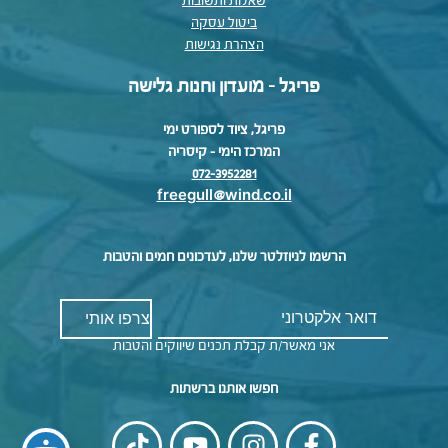
שאלות ותשובות
ביטול עסקה
הצהרת נגישות
פריגל - מועדון וחנות גלישה
פריגל, ציוד לספורט ימי
המרכז הימי – קיסריה
072-3952281
freegull@wind.co.il
הרשמו לניוזלטר שלנו, לעדכונים חמים והטבות
אני מאשר/ת קבלת תכנים שיווקים והטבות
חפשו אותנו ברשתות