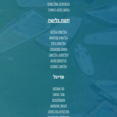
התחזית של מתי
נתוני מזג האוויר
חנות גלישה
גלישת גלים
גלישת wing
גלישת רוח
סאפ מתנפח
חליפות גלישה
קייטסרפינג
גלשני סופט
פריגל
מי אנחנו
צור קשר
משלוחים
תנאי שימוש
מדיניות פרטיות