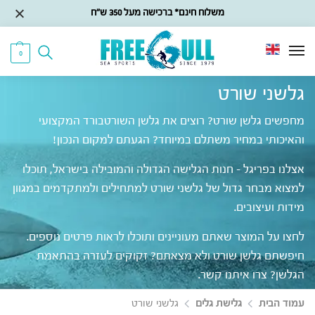
משלוח חינם* ברכישה מעל 350 ש״ח
0
גלשני שורט
מחפשים גלשן שורט? רוצים את גלשן השורטבורד המקצועי
והאיכותי במחיר משתלם במיוחד? הגעתם למקום הנכון!
אצלנו בפריגל – חנות הגלישה הגדולה והמובילה בישראל, תוכלו
למצוא מבחר גדול של גלשני שורט למתחילים ולמתקדמים במגוון
מידות ועיצובים.
לחצו על המוצר שאתם מעוניינים ותוכלו לראות פרטים נוספים.
חיפשתם גלשן שורט ולא מצאתם? זקוקים לעזרה בהתאמת
הגלשן? צרו איתנו קשר.
עמוד הבית
גלישת גלים
גלשני שורט