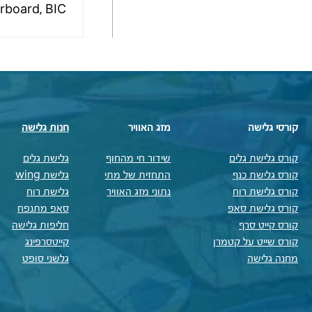
Starboard, BIC ו
קורסי גלישה
מזג האוויר
חנות גלישה
קורס גלישת גלים
שידור חי מהחוף
גלישת גלים
קורס גלישת כנף
התחזית של מתי
גלישת wing
קורס גלישת רוח
נתוני מזג האוויר
גלישת רוח
קורס גלישת סאפ
סאפ מתנפח
קורס קייט סרף
חליפות גלישה
קורס שייט על קטמרן
קייטסרפינג
מחנה גלישה
גלשני סופט