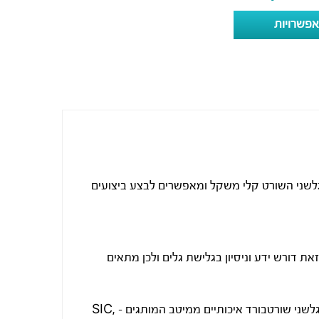
פשרויות
‘7 פיט מתאים לגולשים מנוסים. גלשני השורט קלי משקל ומאפשרים לבצע ביצועים
ת דורש ידע וניסיון בגלישת גלים ולכן מתאים
אצלנו בפריגל קיים מבחר גלשני שורט באורכים, נפחים ועיצובים שונים. אצלנו תמצאו גלשני שורטבורד איכותיים ממיטב המותגים – SIC,