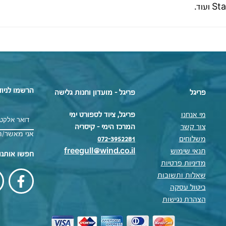
עוד.
הרשמו לניוז
פריגל
פריגל - מועדון וחנות גלישה
מי אנחנו
פריגל, ציוד לספורט ימי
צור קשר
המרכז הימי – קיסריה
אני מאשר/ת
משלוחים
072-3952281
תנאי שימוש
freegull@wind.co.il
חפשו אותנו
מדיניות פרטיות
שאלות ותשובות
ביטול עסקה
הצהרת נגישות