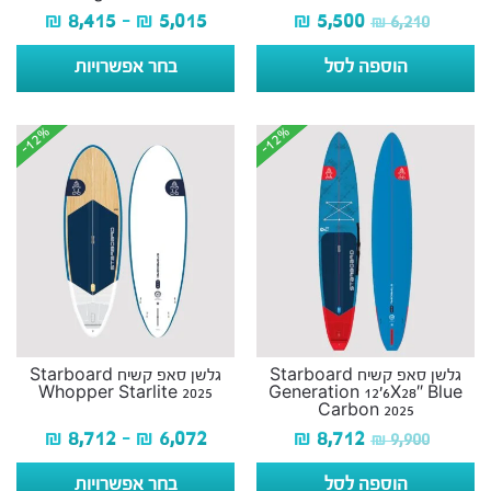
₪
8,415
–
₪
5,015
₪
5,500
₪
6,210
הוספה לסל
בחר אפשרויות
-12%
-12%
-12%
-12%
גלשן סאפ קשיח Starboard
גלשן סאפ קשיח Starboard
Whopper Starlite 2025
Generation 12’6X28″ Blue
Carbon 2025
₪
8,712
–
₪
6,072
₪
8,712
₪
9,900
הוספה לסל
בחר אפשרויות