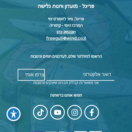
פריגל - מועדון וחנות גלישה
פריגל, ציוד לספורט ימי
המרכז הימי – קיסריה
072-3952281
freegull@wind.co.il
הרשמו לניוזלטר שלנו, לעדכונים חמים והטבות
אני מאשר/ת קבלת תכנים שיווקים והטבות
חפשו אותנו ברשתות