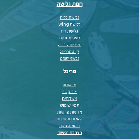
חנות גלישה
גלישת גלים
גלישת wing
גלישת רוח
סאפ מתנפח
חליפות גלישה
קייטסרפינג
גלשני סופט
פריגל
מי אנחנו
צור קשר
משלוחים
תנאי שימוש
מדיניות פרטיות
שאלות ותשובות
ביטול עסקה
הצהרת נגישות