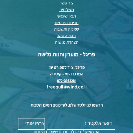
צור קשר
משלוחים
תנאי שימוש
מדיניות פרטיות
שאלות ותשובות
ביטול עסקה
הצהרת נגישות
פריגל - מועדון וחנות גלישה
פריגל, ציוד לספורט ימי
המרכז הימי – קיסריה
072-3952281
freegull@wind.co.il
הרשמו לניוזלטר שלנו, לעדכונים חמים והטבות
אני מאשר/ת קבלת תכנים שיווקים והטבות