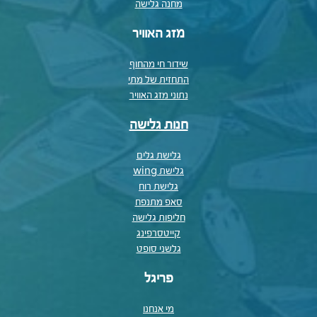
מחנה גלישה
מזג האוויר
שידור חי מהחוף
התחזית של מתי
נתוני מזג האוויר
חנות גלישה
גלישת גלים
גלישת wing
גלישת רוח
סאפ מתנפח
חליפות גלישה
קייטסרפינג
גלשני סופט
פריגל
מי אנחנו