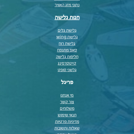
נתוני מזג האוויר
חנות גלישה
גלישת גלים
גלישת wing
גלישת רוח
סאפ מתנפח
חליפות גלישה
קייטסרפינג
גלשני סופט
פריגל
מי אנחנו
צור קשר
משלוחים
תנאי שימוש
מדיניות פרטיות
שאלות ותשובות