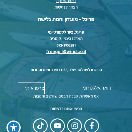
ביטול עסקה
הצהרת נגישות
פריגל - מועדון וחנות גלישה
פריגל, ציוד לספורט ימי
המרכז הימי – קיסריה
072-3952281
freegull@wind.co.il
הרשמו לניוזלטר שלנו, לעדכונים חמים והטבות
אני מאשר/ת קבלת תכנים שיווקים והטבות
חפשו אותנו ברשתות