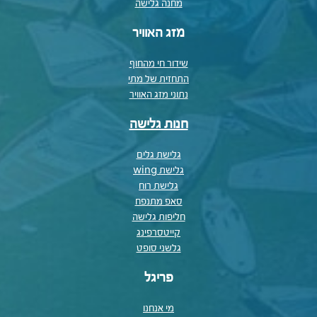
מחנה גלישה
מזג האוויר
שידור חי מהחוף
התחזית של מתי
נתוני מזג האוויר
חנות גלישה
גלישת גלים
גלישת wing
גלישת רוח
סאפ מתנפח
חליפות גלישה
קייטסרפינג
גלשני סופט
פריגל
מי אנחנו