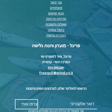
צור קשר
משלוחים
תנאי שימוש
מדיניות פרטיות
שאלות ותשובות
ביטול עסקה
הצהרת נגישות
פריגל - מועדון וחנות גלישה
פריגל, ציוד לספורט ימי
המרכז הימי – קיסריה
072-3952281
freegull@wind.co.il
הרשמו לניוזלטר שלנו, לעדכונים חמים והטבות
אני מאשר/ת קבלת תכנים שיווקים והטבות