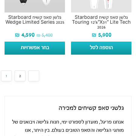
גלשן סאפ קשיח Starboard
גלשן סאפ קשיח Starboard
Wedge Limited Series 2025
Touring 12’6″X31″ Lite Tech
2026
₪
4,590
₪
5,900
₪
5,400
הוספה לסל
בחר אפשרויות
1
2
גלשני סאפ קשיחים למכירה
אנחנו פריגל, מועדון לספורט ימי, חנות גלישה ויבואנים של
מותגי הגלישה והסאפ הטובים בעולם. בין היתר, אנו