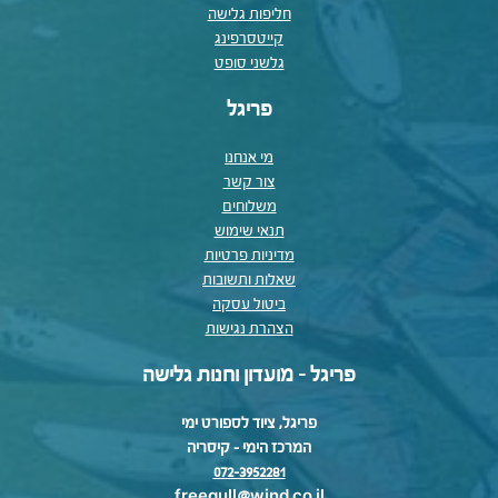
חליפות גלישה
קייטסרפינג
גלשני סופט
פריגל
מי אנחנו
צור קשר
משלוחים
תנאי שימוש
מדיניות פרטיות
שאלות ותשובות
ביטול עסקה
הצהרת נגישות
פריגל - מועדון וחנות גלישה
פריגל, ציוד לספורט ימי
המרכז הימי – קיסריה
072-3952281
freegull@wind.co.il