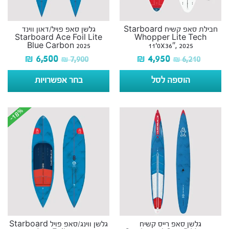
חבילת סאפ קשיח Starboard
גלשן סאפ פויל/דאון ווינד
Starboard Ace Foil Lite
Whopper Lite Tech
Blue Carbon 2025
11’0x36″, 2025
₪
6,500
₪
4,950
₪
7,900
₪
6,210
הוספה לסל
בחר אפשרויות
-18%
-18%
גלשן סאפ רייס קשיח
גלשן ווינג/סאפ פויל Starboard