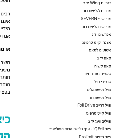
הופכת
כנפיים Wing יד 2
מנורים לגלישת רוח
רבים 
מפרשי SEVERNE
אינם 
מפרשים גלישת רוח
הידיי
מפרשים יד 2
אם תנ
מצנחי קייט סרפינג
אז מה
משוטים לסאפ
סאפ יד 2
חשבו 
סאפ קשיח
משנים
סאפים מתנפחים
חותרי
סנפירי פויל
חוסר 
פויל גלישת גלים
בפציע
פויל גלישת רוח
פויל דרייב Foil Drive
פויל קייט סרפינג
כיצ
פוילים ווינג יד 2
ציוד iQFoil - ענף גלישת הרוח האולימפי
הס
ציוד גלישה Prolimit