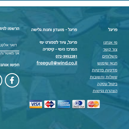
הרשמו לניוז
פריגל
פריגל - מועדון וחנות גלישה
מי אנחנו
פריגל, ציוד לספורט ימי
צור קשר
המרכז הימי – קיסריה
אני מאשר/ת 
משלוחים
072-3952281
תנאי שימוש
freegull@wind.co.il
חפשו אותנו
מדיניות פרטיות
שאלות ותשובות
ביטול עסקה
הצהרת נגישות