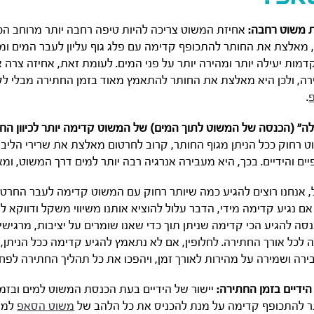
 משוט רחבה:
אחיזת המשוט צריכה להיות טיפה רחבה יותר מרוחב הכ
 מאלצת את החותר להתכופף קדימה עם פלג גוף עליון לעבר המים ומכ
מות יעילה יותר ומהירה יותר על פני המים. לעומת זאת, אחיזה צר
ה, ולכן היא מאלצת את החותר להתאמץ מאוד בזמן החתירה מבלי 
.
ה” (הכנסה של המשוט לתוך המים) של המשוט קדימה יותר לכיוון הח
 רחוק ככל הניתן מגוף החותר, קרוב לחרטום מאלצת את שרירי הליב
ים והידיים. בכך, היא מעבירה אנרגיה רבה יותר למים דרך המשוט, 
, אנחנו רוצים להגיע כמה שיותר רחוק עם המשוט קדימה לעבר החרטו
אם נגיע קדימה מידי, הדבר עלול להוציא אותנו משיווי משקל ודווקא ל
ננסה להגיע הכי קדימה שניתן תוך כדי שאנו שומרים על יציבות, מרגי
 לכל אורך החתירה. לחלופין, אם לא נתאמץ להגיע קדימה ככל הניתן
בירה ושמירה על מהירות לאורך זמן, ויהפכו את כל תהליך החתירה לפחו
 הידיים בזמן החתירה:
יישור של הידיים בעת הכנסת המשוט למים ובזמן 
 להתכופף קדימה על מנת להכניס את כל הלהב של
משוט הסאפ
למים