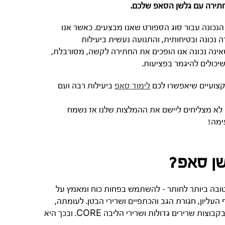
לחתירה עם גלשן הסאפ שלכם.
נכונה עבור סוג הספורט שאנו מבצעים. כאשר אנו
כונה ובטיחותית, והתנועה נעשית ביעילות
נה נכונה אנו הופכים את החתירה לקשה, מסורבלת,
יכולים להיגמר בפציעות.
קצועיים שיאפשרו לכם
לימוד סאפ
ביעילות רבה ועם
ו לא מצליחים ליישם את ההמלצות שלנו אז נשמח
ימה!
שן סאפ?
ובה ביותר לחותר – להשתמש בפחות כוח ומאמץ על
עליון, חגורת הגב והכתפיים ושרירי הבטן. לעומתה,
טכניקת חתירה שאינה נכונה, מתבססת על שרירי הידיים בלבד ללא שימוש בקבוצות שרירים גדולות ושרירי הליבה CORE. ובכך היא