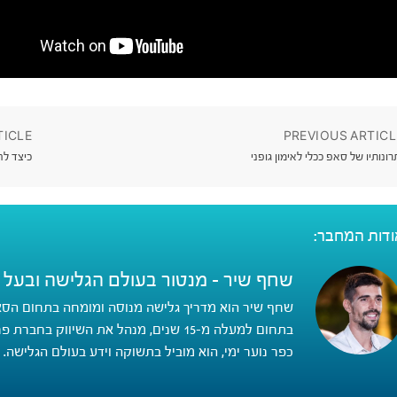
TICLE
PREVIOUS ARTICL
רונותיו של סאפ ככלי לאימון גופני
כיצד לה
ודות המחבר:
שחף שיר - מנטור בעולם הגלישה ובעל ניסיו
שחף שיר הוא מדריך גלישה מנוסה ומומחה בתחום הסאפ,
בתחום למעלה מ-15 שנים, מנהל את השיווק 
כפר נוער ימי, הוא מוביל בתשוקה וידע בעולם הגלישה.