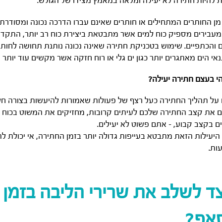
 להיות חתירה לא יעילה ומלאה במאמץ מצידו של הגולש.
מן החותרים המתחילים או חותרים שאינם עברו הדרכה נכונה ומסודרת נ
מעבירים מספיק כוח למים אשר מתבטאת ביצירת כוח רב יותר, התקדמו
ם והכתפיים. שימוש בטכניקת חתירה שאינה נכונה נותנת תחושה לחותר
אי הים מאתגרים יותר כגון ים גלי או רוח חזקה אשר מקשים עוד יות
י בעצם חתירה יעילה?
על תהליך החתירה כעל רצף של פעולות שאמורות להיעשות בצורה חלק
 את קצב החתירה שלכם לעיתים קרובות, מחזיקים את המשוט בכוח גדו
ם בקצב קבוע, – אתם פשוט לא יעילים.
היעילות הזאת מתבטא בעייפות גדולה יותר בזמן החתירה, אי יכולת ל
ות.
ד לשלב את שרירי הליבה בזמן 
אפ?