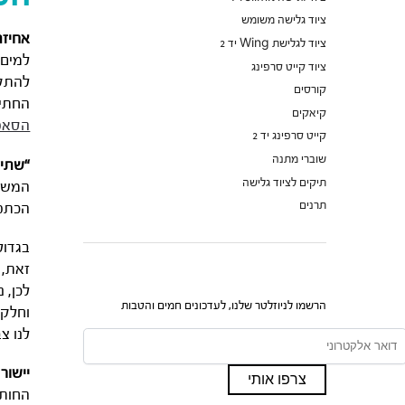
ציוד גלישה משומש
אחיזת
ציוד לגלישת Wing יד 2
למים,
ציוד קייט סרפינג
להתקד
קורסים
החתיר
קיאקים
הסאפ
קייט סרפינג יד 2
שוברי מתנה
“שתיל
תיקים לציוד גלישה
המשוט
תרנים
הכתפי
בגדול
זאת, 
לכן, 
הרשמו לניוזלטר שלנו, לעדכונים חמים והטבות
וחלקה
לנו צ
יישור
החותר