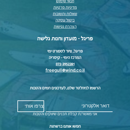
תנאי שימוש
מדיניות פרטיות
שאלות ותשובות
ביטול עסקה
הצהרת נגישות
פריגל - מועדון וחנות גלישה
פריגל, ציוד לספורט ימי
המרכז הימי – קיסריה
072-3952281
freegull@wind.co.il
הרשמו לניוזלטר שלנו, לעדכונים חמים והטבות
אני מאשר/ת קבלת תכנים שיווקים והטבות
חפשו אותנו ברשתות