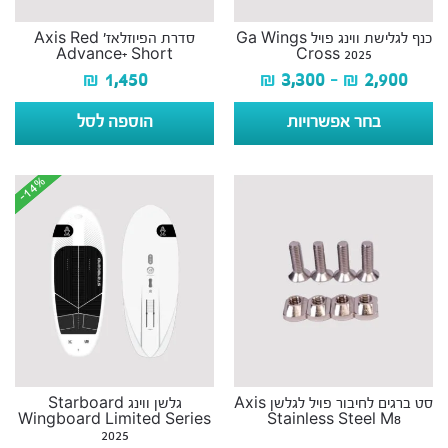
כנף לגלישת ווינג פויל Ga Wings
סדרת הפיוזלאז׳ Axis Red
Advance+ Short
Cross 2025
₪
1,450
₪
3,300
–
₪
2,900
בחר אפשרויות
הוספה לסל
-14%
-14%
סט ברגים לחיבור פויל לגלשן Axis
גלשן ווינג Starboard
Wingboard Limited Series
Stainless Steel M8
2025