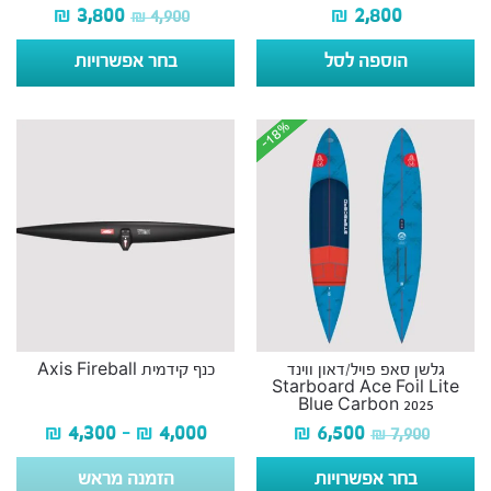
₪
3,800
₪
2,800
₪
4,900
הוספה לסל
בחר אפשרויות
-18%
-18%
גלשן סאפ פויל/דאון ווינד
כנף קידמית Axis Fireball
Starboard Ace Foil Lite
Blue Carbon 2025
₪
4,300
–
₪
4,000
₪
6,500
₪
7,900
בחר אפשרויות
הזמנה מראש