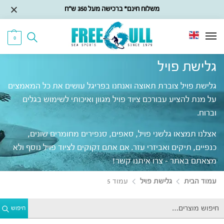
משלוח חינם* ברכישה מעל 350 ש״ח
0
גלישת פויל
גלישת פויל צוברת תאוצה ואנחנו בפריגל עושים את כל המאמצים
על מנת להציע עבורכם ציוד פויל מגוון ואיכותי לשימוש בגלים
וברוח.
אצלנו תמצאו גלשני פויל, סאפים, סנפירים מחומרים שונים,
כנפיים, תיקים ואביזרי עזר. אם אתם זקוקים לציוד פויל נוסף ולא
מצאתם באתר – צרו איתנו קשר!
עמוד הבית
גלישת פויל
עמוד 5
חיפוש