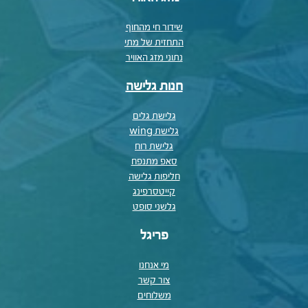
שידור חי מהחוף
התחזית של מתי
נתוני מזג האוויר
חנות גלישה
גלישת גלים
גלישת wing
גלישת רוח
סאפ מתנפח
חליפות גלישה
קייטסרפינג
גלשני סופט
פריגל
מי אנחנו
צור קשר
משלוחים