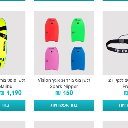
 לכנף ווינג
גלשן בוגי בורד 34 אינץ׳ Vision
Malibu
Spark Nipper
Fr
₪
1,190
₪
150
ויות
בחר אפשרויות
בחר א