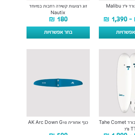
Malibu
זוג רצועות קשירה רחבות במיוחד
Nautix
₪
180
₪
1,390
–
פשרויות
בחר אפשרויות
גלשן גלים פאן בורד Tahe Comet
כנף אחורית AK Arc Down G10
7’8 T