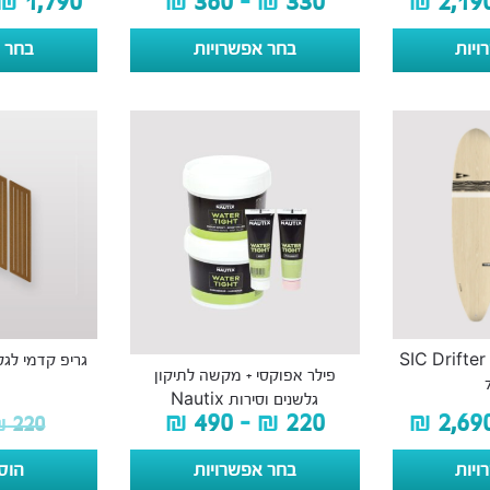
₪
1,790
₪
360
–
₪
330
₪
2,19
ויות
בחר אפשרויות
בחר א
גלשן גלים פאן בורד SIC Drifter
גריפ קדמי לגלשן o Cork
פילר אפוקסי + מקשה לתיקון
גלשנים וסירות Nautix
₪
490
–
₪
220
₪
2,69
₪
220
ויות
בחר אפשרויות
הוס