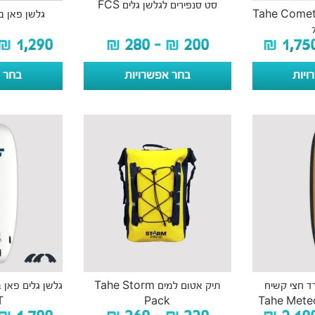
סט סנפירים לגלשן גלים FCS
לשן גלים פאן בורד Tahe Comet
גלשן פאן בורד  7’9
₪
1,290
₪
280
–
₪
200
₪
1,75
ויות
בחר אפשרויות
בחר א
רד חצי קשיח
תיק אטום למים Tahe Storm
T
Pack
Tahe Meteo