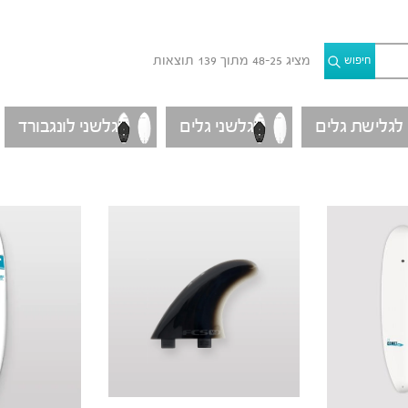
מציג 25–48 מתוך 139 תוצאות
חיפוש
 לגלישת גלים
גלשני גלים
גלשני לונגבורד