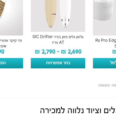
גלשן גלים פאן בורד SIC Drifter
 משוט לסאפ Rs Pro Edge
7’10 AT
rrow
90
₪
2,790
–
₪
2,690
סל
בחר אפשרויות
הוס
ים וציוד נלווה למכירה