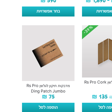
₪
590
₪
1,890
–
פשרויות
בחר אפשרויות
-39%
-39%
Rs Pr
מדבקות תיקון לגלשן Rs Pro
Ding Patch Jumbo
₪
75
₪
135
פה לסל
הוספה לסל