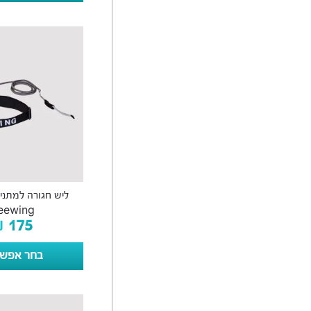
ליש חגורה למתניים
eewing
₪
175
בחר אפשר