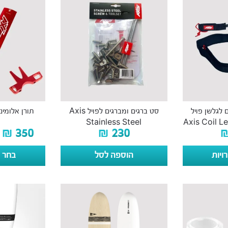
 לגלשן פויל
סט ברגים ומברגים לפויל Axis
תורן אלומיניום 19mm
Stainless Steel
₪
350
₪
230
ויות
הוספה לסל
בחר א