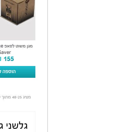
מגן
Saver
₪
155
הוספה ל
מציג 25–48 מתוך 139 תוצאות
גלשני גל