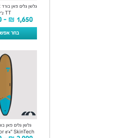
ג
7’2 TT
0
–
₪
1,650
בחר אפשר
גלשן גלים פאן בו
r 8’4″ SkinTech