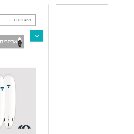
פויל גלישת גלים
אביזרים