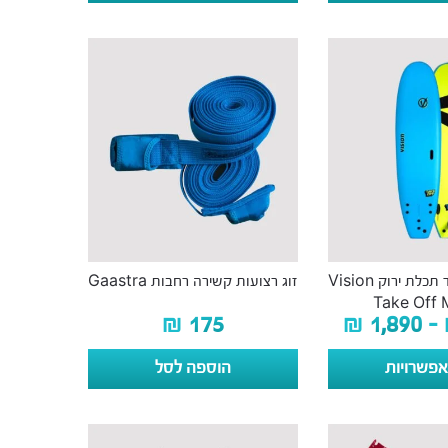
גלשן סופט בורד תכלת ירוק Vision
זוג רצועות קשירה רחבות Gaastra
Take Off 
₪
175
₪
1,890
–
פשרויות
הוספה לסל