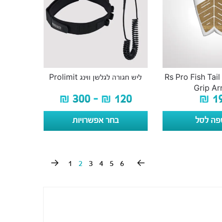
פד קיקר אחורי Rs Pro Fish Tail
ליש חגורה לגלשן ווינג Prolimit
Grip A
₪
300
–
₪
120
₪
1
פה לסל
בחר אפשרויות
→
1
2
3
4
5
6
←