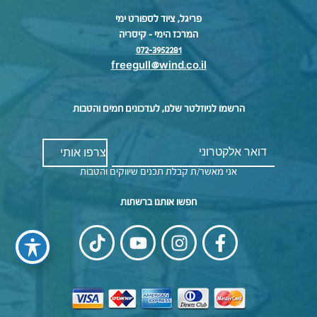
פריגל, ציוד לספורט ימי
המרכז הימי – קיסריה
072-3952281
freegull@wind.co.il
הרשמו לניוזלטר שלנו, לעדכונים חמים והטבות
אני מאשר/ת קבלת תכנים שיווקים והטבות
חפשו אותנו ברשתות