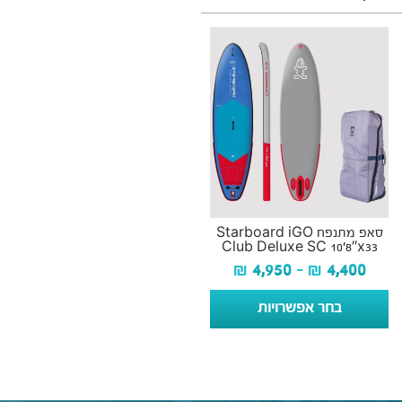
סאפ מתנפח Starboard iGO
Club Deluxe SC 10’8″x33
₪
4,950
–
₪
4,400
בחר אפשרויות