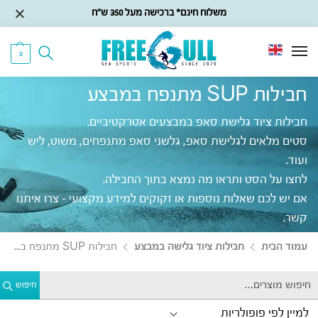
משלוח חינם* ברכישה מעל 350 ש״ח
0
חבילות SUP מתנפח במבצע
חבילות ציוד גלישת סאפ במבצעים אטרקטיביים.
סטים מלאים לגלישת סאפ, גלשני סאפ מתנפחים, משוט, ליש
ועוד.
לחצו על הסט ותראו מה נמצא בתוך החבילה.
אם יש לכם שאלות נוספות או זקוקים למידע מקצועי – צרו איתנו
קשר.
עמוד הבית
חבילות ציוד גלישה במבצע
חבילות SUP מתנפח במבצע
חיפוש