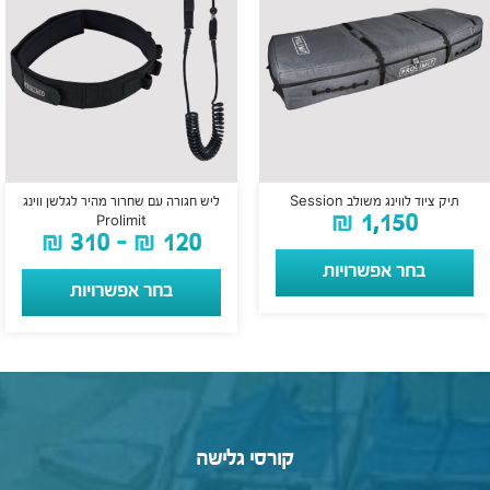
תיק ציוד לווינג משולב Session
ליש חגורה עם שחרור מהיר לגלשן ווינג
₪
1,150
Prolimit
₪
310
–
₪
120
בחר אפשרויות
בחר אפשרויות
קורסי גלישה