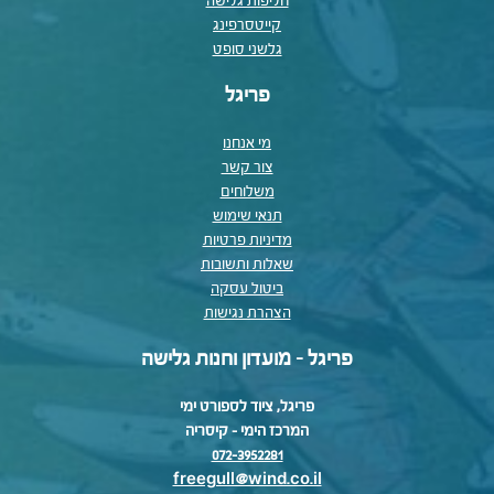
חליפות גלישה
קייטסרפינג
גלשני סופט
פריגל
מי אנחנו
צור קשר
משלוחים
תנאי שימוש
מדיניות פרטיות
שאלות ותשובות
ביטול עסקה
הצהרת נגישות
פריגל - מועדון וחנות גלישה
פריגל, ציוד לספורט ימי
המרכז הימי – קיסריה
072-3952281
freegull@wind.co.il