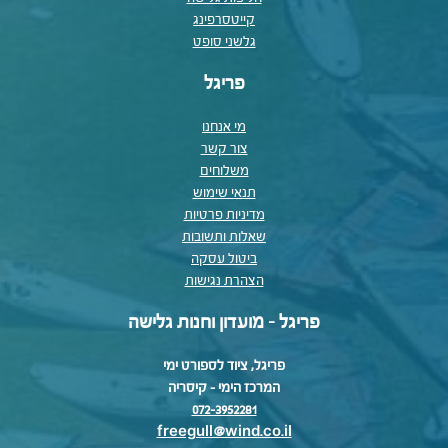
קייטסרפינג
גלשני סופט
פריגל
מי אנחנו
צור קשר
משלוחים
תנאי שימוש
מדיניות פרטיות
שאלות ותשובות
ביטול עסקה
הצהרת נגישות
פריגל - מועדון וחנות גלישה
פריגל, ציוד לספורט ימי
המרכז הימי – קיסריה
072-3952281
freegull@wind.co.il