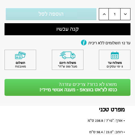
הוספה לסל
קנה עכשיו
עד 12 תשלומים ללא ריבית
משלוח עד
משלוח חינם
תשלום
5 ימי עסקים
מעל 350 ש״ח*
מאובטח
משהו לא ברור? צריכים עזרה?
כנסו לצ’אט בווצאפ - מענה אנושי מיידי!
מפרט טכני
• אורך: ״10׳7 / 238.8 ס״מ
• רוחב: ״23.0 / 58.4 ס״מ