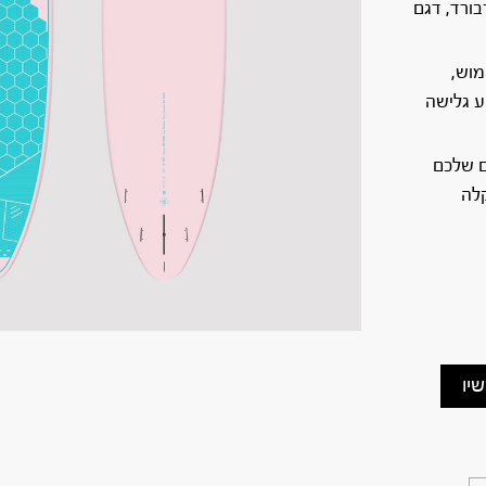
טארבורד, דגם
מוש,
ע גלישה
ם שלכם
וקלה
יו