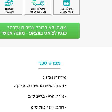
משלוח עד
משלוח חינם
תשלום
5 ימי עסקים
מעל 350 ש״ח*
מאובטח
משהו לא ברור? צריכים עזרה?
כנסו לצ’אט בווצאפ - מענה אנושי מ
מפרט טכני
מידה “x31״6׳9
• משקל גולש מתאים: 40-95 ק”ג
• אורך: ״6׳9 / 297.2 ס”מ
• רוחב: ״31 / 78.7 ס”מ