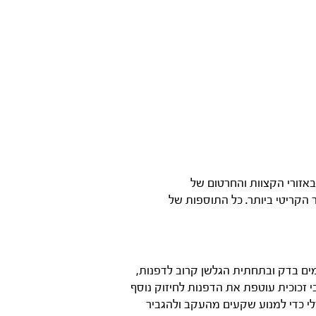
קים באזורי הקצוות והחרטום של
 הקריטי ביותר. כל התוספות של
יוחד. שני מיתרי T עשויים מסיבי זכוכית ממוקמים בדק ובתחתית הגלשן קרוב לדפנות,
 בפני שברים טוטאלים בגלישה. שכבה נוספת רחבה במשקל 200 גרם של סיבי זכוכית עוטפת את הדפנות לחיזוק נוסף
רלי כדי למנוע שקעים מהעקב ולהגביר