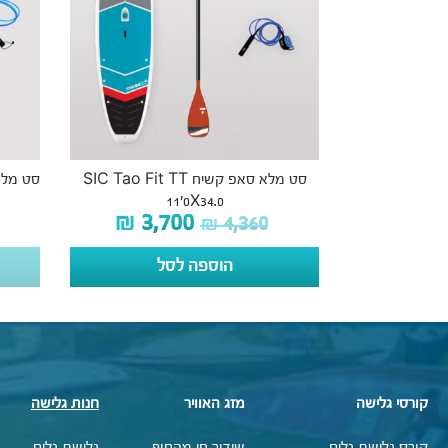
סט מלא סאפ קשיח SIC Tao Fit TT
11’0X34.0
₪
3,700
₪
4,360
הוספה לסל
קורסי גלישה
מזג האוויר
חנות גלישה
קורס גלישת גלים
שידור חי מהחוף
גלישת גלים