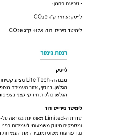
• טביעת פחמן:
לייטק: 111.6 ק”ג CO2e
לימיטד סיריס ורוד: 117.9 ק”ג CO2e
רמות גימור
לייטק
מבנה ה-te Tech
הגלשן. בנוסף, אזור העמידה מצופ
הגלשן כוללות חיזוקי קצף בצפיפות
לימיטד סירייס ורוד
נגד פגיעות משוט ומגבירה את העמידות בפ