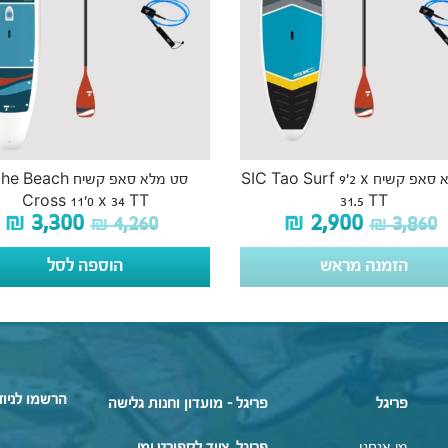
סט מלא סאפ קשיח SIC Tao Surf 9’2 x
סט מלא סאפ קשיח Beach
Cross 11’0 x 34 TT
31.5 TT
₪
3,300
₪
2,900
₪
4,260
₪
3,860
הזמנה מראש
הוספה לסל
הרשמו לניוז
פריגל
פריגל - מועדון וחנות גלישה
מי אנחנו
פריגל, ציוד לספורט ימי