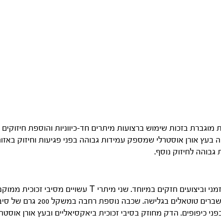
Li מציע קשיחות מוגברת בזכות שימוש ברצועות מיתרים חד-כיווניות והוספת חיזו
ה בעץ אורן אוסטרלי שמספק עמידות גבוהה בפני פגיעות וחיזוק באזור
 גבוהה לחיזוק נוסף.
סדרת ה-Limited מאופיינת במראה על-זמני וביצועים חזקים במ
ומספקים חיזוק משמעותי לעמידות
ני כיפופים. הדק מחוזק בסיבי זכוכית ביאקסיאליים ובעץ אורן אוסט