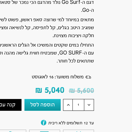
דגם ה-Go Surf נולד מהדגם הכי נמכר של ס
ה-Go.
מתאים במיוחד למי שרוצה סאפ ראשון, פשוט לשי
שמגיב היטב בגלים, קל לתפיסה, קל לנשיאה ומצי
חלקה ויציבות מצוינת.
התחילו במים שקטים והמשיכו אל הגלים הראשוני
עם ה-GO SURF, שמבטיח חווית גלישה מהנה 
שתתאים לכל חותר.
משלוח משוער: 16 לאוגוסט
₪
5,040
₪
5,600
הוספה לסל
קנה עכש
עד 12 תשלומים ללא ריבית