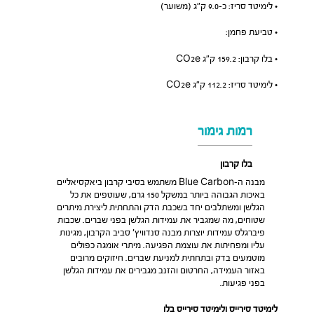
• לימיטד סריז: כ-9.0 ק”ג (משוער)
• טביעת פחמן:
• בלו קרבון: 159.2 ק”ג CO2e
• לימיטד סריז: 112.2 ק”ג CO2e
רמות גימור
בלו קרבון
מבנה ה-Blue Carbon משתמש בסיבי קרבון ביאקסיאליים
באיכות הגבוהה ביותר במשקל 150 גרם, שעוטפים את כל
הגלשן ומשתלבים יחד בשכבת הדק והתחתית ליצירת מיתרים
שטוחים, מה שמגביר את עמידות הגלשן בפני שברים. שכבות
פיברגלס עמידות יוצרות מבנה סנדוויץ’ סביב הקרבון, מגינות
עליו ומפחיתות את עוצמת הפגיעה. מיתרי אומגה כפולים
מוטמעים בדק ובתחתית למניעת שברים. חיזוקים מרובים
באזור העמידה, החרטום והזנב מגבירים את עמידות הגלשן
בפני פגיעות.
לימיטד סירייס ולימיטד סירייס בלו