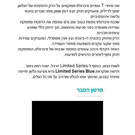
שני מיתרי T עשויים פיברגלס ממוקמים על הדק והתחתית של הגלשן,
סמוך לריילים, ומעניקים חוזק יוצא דופן שמגן מפני שברים בתנאי
גלישה אינטנסיביים.
שכבת פיברגלס נוספת בעובי 200 גרם עוטפת את הדפנות ומספקת
עמידות משופרת בפני פגיעות מהמשוט, תוך חיזוק כללי שמונע
עיוותים מבניים.
הדק מחוזק בזכוכית דו-כיוונית ועץ אורן אוסטרלי, המעניקים עמידות
מפני שקעי עקבים והשפעות מאזורי העמידה.
האזור הקדמי והזנב עטופים במספר שכבות של פיברגלס, המספקות
חוזק נוסף לאזורים הרגישים לפגיעות.
לשנת 2025, בנוסף ל-Limited Series הרגיל, ישנה רמת גימור
חדשה שנקראת
Limited Series Blue
והיא מציעה גלשן יפייפה
ומיוחד בצבעו, שהופך אותו לבולט ומרהיב על פני כל הגלים.
סרטון הסבר