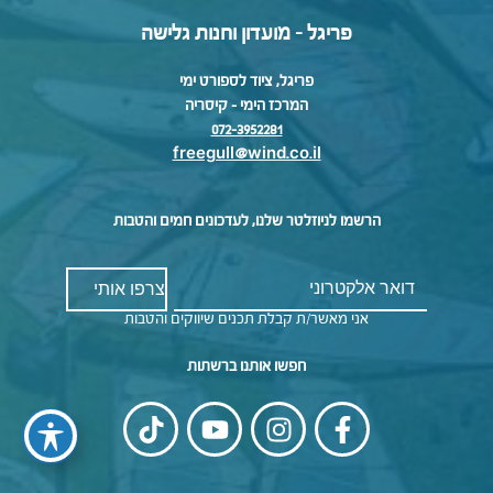
פריגל - מועדון וחנות גלישה
פריגל, ציוד לספורט ימי
המרכז הימי – קיסריה
072-3952281
freegull@wind.co.il
הרשמו לניוזלטר שלנו, לעדכונים חמים והטבות
אני מאשר/ת קבלת תכנים שיווקים והטבות
חפשו אותנו ברשתות