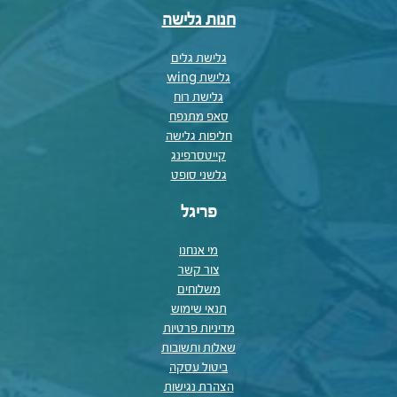
חנות גלישה
גלישת גלים
גלישת wing
גלישת רוח
סאפ מתנפח
חליפות גלישה
קייטסרפינג
גלשני סופט
פריגל
מי אנחנו
צור קשר
משלוחים
תנאי שימוש
מדיניות פרטיות
שאלות ותשובות
ביטול עסקה
הצהרת נגישות