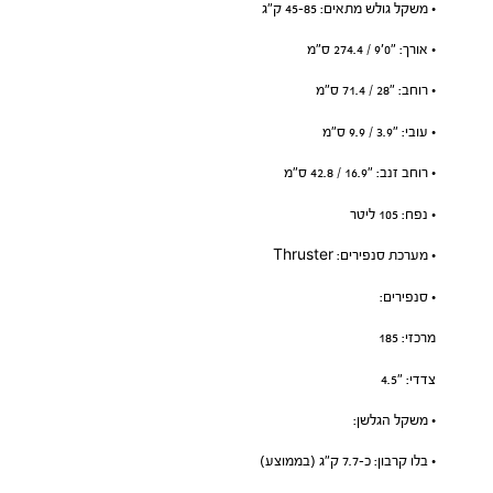
• משקל גולש מתאים: 45-85 ק”ג
• אורך: ״0׳9 / 274.4 ס”מ
• רוחב: ״28 / 71.4 ס”מ
• עובי: ״3.9 / 9.9 ס”מ
• רוחב זנב: ״16.9 / 42.8 ס”מ
• נפח: 105 ליטר
• מערכת סנפירים: Thruster
• סנפירים:
מרכזי: 185
צדדי: ״4.5
• משקל הגלשן:
• בלו קרבון: כ-7.7 ק”ג (בממוצע)