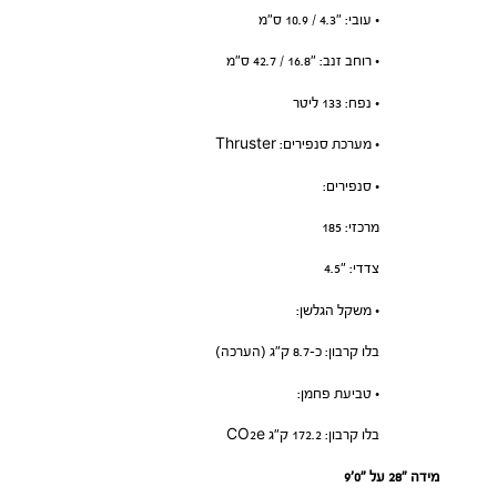
• עובי: ״4.3 / 10.9 ס”מ
• רוחב זנב: ״16.8 / 42.7 ס”מ
• נפח: 133 ליטר
• מערכת סנפירים: Thruster
• סנפירים:
מרכזי: 185
צדדי: ״4.5
• משקל הגלשן:
בלו קרבון: כ-8.7 ק”ג (הערכה)
• טביעת פחמן:
בלו קרבון: 172.2 ק”ג CO2e
מידה ״28 על ״0׳9