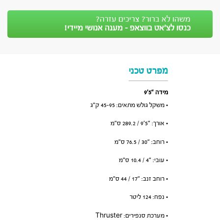
משהו לא ברור? צריכים עזרה?
כנסו לצ’אט בווצאפ - מענה אנושי מיידי!
מפרט טכני
מידה “5’9
• משקל גולש מתאים: 45-95 ק”ג
• אורך: ״5׳9 / 289.2 ס”מ
• רוחב: ״30 / 76.5 ס”מ
• עובי: ״4 / 10.4 ס”מ
• רוחב זנב: ״17 / 44 ס”מ
• נפח: 124 ליטר
• מערכת סנפירים: Thruster