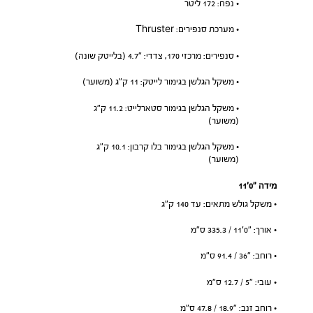
• נפח: 172 ליטר
• מערכת סנפירים: Thruster
• סנפירים: מרכזי 170, צדדי: ״4.7 (בלייטק שונה)
• משקל הגלשן בגימור לייטק: 11 ק”ג (משוער)
• משקל הגלשן בגימור סטארלייט: 11.2 ק”ג
(משוער)
• משקל הגלשן בגימור בלו קרבון: 10.1 ק”ג
(משוער)
מידה ״0׳11
• משקל גולש מתאים: עד 140 ק”ג
• אורך: ״0׳11 / 335.3 ס”מ
• רוחב: ״36 / 91.4 ס”מ
• עובי: ״5 / 12.7 ס”מ
• רוחב זנב: ״18.9 / 47.8 ס”מ