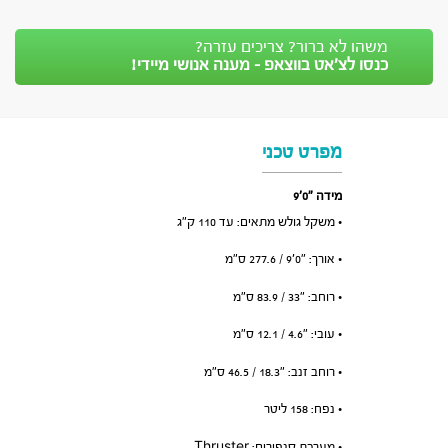
משהו לא ברור? צריכים עזרה?
כנסו לצ’אט בווצאפ - מענה אנושי מיידי!
מפרט טכני
מידה ״0׳9
• משקל גולש מתאים: עד 110 ק”ג
• אורך: ״0׳9 / 277.6 ס”מ
• רוחב: ״33 / 83.9 ס”מ
• עובי: ״4.6 / 12.1 ס”מ
• רוחב זנב: ״18.3 / 46.5 ס”מ
• נפח: 158 ליטר
• מערכת סנפירים: Thruster