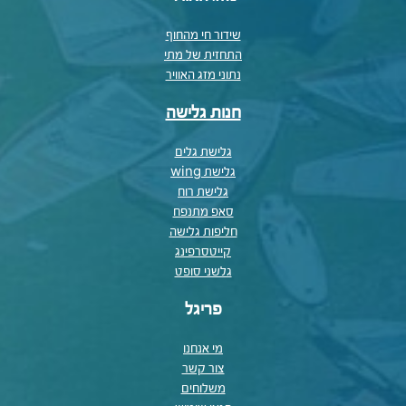
שידור חי מהחוף
התחזית של מתי
נתוני מזג האוויר
חנות גלישה
גלישת גלים
גלישת wing
גלישת רוח
סאפ מתנפח
חליפות גלישה
קייטסרפינג
גלשני סופט
פריגל
מי אנחנו
צור קשר
משלוחים