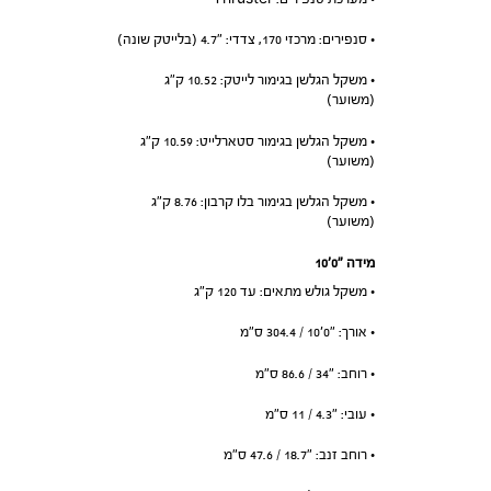
• סנפירים: מרכזי 170, צדדי: ״4.7 (בלייטק שונה)
• משקל הגלשן בגימור לייטק: 10.52 ק”ג
(משוער)
• משקל הגלשן בגימור סטארלייט: 10.59 ק”ג
(משוער)
• משקל הגלשן בגימור בלו קרבון: 8.76 ק”ג
(משוער)
מידה ״0׳10
• משקל גולש מתאים: עד 120 ק”ג
• אורך: ״0׳10 / 304.4 ס”מ
• רוחב: ״34 / 86.6 ס”מ
• עובי: ״4.3 / 11 ס”מ
• רוחב זנב: ״18.7 / 47.6 ס”מ