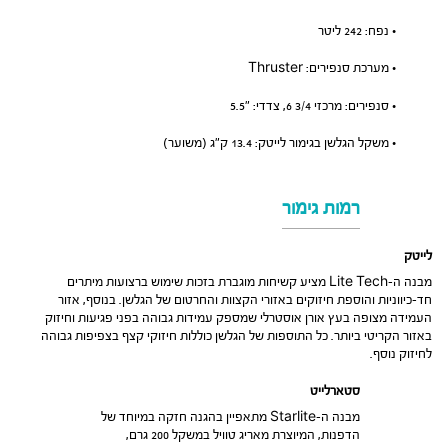
• נפח: 242 ליטר
• מערכת סנפירים: Thruster
• סנפירים: מרכזי 3/4 6, צדדי: ״5.5
• משקל הגלשן בגימור לייטק: 13.4 ק”ג (משוער)
רמות גימור
לייטק
מבנה ה-Lite Tech מציע קשיחות מוגברת בזכות שימוש ברצועות מיתרים
חד-כיווניות והוספת חיזוקים באזורי הקצוות והחרטום של הגלשן. בנוסף, אזור
העמידה מצופה בעץ אורן אוסטרלי שמספק עמידות גבוהה בפני פגיעות וחיזוק
באזור הקריטי ביותר. כל התוספות של הגלשן כוללות חיזוקי קצף בצפיפות גבוהה
לחיזוק נוסף.
סטארלייט
מבנה ה-Starlite מתאפיין בהגנה חזקה במיוחד של
הדפנות, המיוצרת מאריג טוויל במשקל 200 גרם,