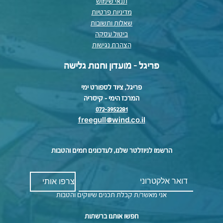
תנאי שימוש
מדיניות פרטיות
שאלות ותשובות
ביטול עסקה
הצהרת נגישות
פריגל - מועדון וחנות גלישה
פריגל, ציוד לספורט ימי
המרכז הימי – קיסריה
072-3952281
freegull@wind.co.il
הרשמו לניוזלטר שלנו, לעדכונים חמים והטבות
אני מאשר/ת קבלת תכנים שיווקים והטבות
חפשו אותנו ברשתות