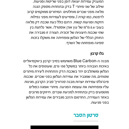
המעניק עמידות יוצאת דופן בפני שריטות ופגיעות.
שילוב של שני מיתרי T בדק ובתחתית מספק הגנה
מלאה מפני שברים מוחלטים. המיתרים ממוקמים קרוב
לדפנות, כמו קורת I, ומסייעים לעמידות מפני נפילות
חזקות ופגיעות קשות. הדגם כולל כעת שכבת דק מלאה
בעובי 0.6 מ”מ של עץ אורן אוסטרלי, אשר נלחצת בין
שתי שכבות חיצוניות של זכוכית. תצורה זו מגבירה את
החוזק הכללי של הגלשן ומפחיתה את משקלו בזכות
ספיגה מופחתת של השרף.
בלו קרבון
מבנה ה-Blue Carbon משתמש בסיבי קרבון ביאקסיאליים
באיכות הגבוהה ביותר במשקל 150 גרם, שעוטפים את כל
הגלשן ומשתלבים יחד בשכבת הדק והתחתית ליצירת מיתרים
שטוחים, מה שמגביר את עמידות הגלשן בפני שברים. שכבות
פיברגלס עמידות יוצרות מבנה סנדוויץ’ סביב הקרבון, מגינות
עליו ומפחיתות את עוצמת הפגיעה. מיתרי אומגה כפולים
מוטמעים בדק ובתחתית למניעת שברים. חיזוקים מרובים
באזור העמידה, החרטום והזנב מגבירים את עמידות הגלשן
בפני פגיעות.
סרטון הסבר