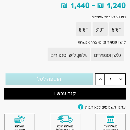
₪
1,440
–
₪
1,240
מידה
:
נא בחר אפשרות
״6׳5
״0׳6
״6׳6
ליש וסנפירים
:
נא בחר אפשרות
גלשן וסנפירים
גלשן, ליש וסנפירים
הוספה לסל
קנה עכשיו
עד 12 תשלומים ללא ריבית
משלוח עד
משלוח חינם
תשלום