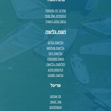
שידור חי מהחוף
התחזית של מתי
נתוני מזג האוויר
חנות גלישה
גלישת גלים
גלישת wing
גלישת רוח
סאפ מתנפח
חליפות גלישה
קייטסרפינג
גלשני סופט
פריגל
מי אנחנו
צור קשר
משלוחים