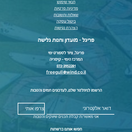
תנאי שימוש
מדיניות פרטיות
שאלות ותשובות
ביטול עסקה
הצהרת נגישות
פריגל - מועדון וחנות גלישה
פריגל, ציוד לספורט ימי
המרכז הימי – קיסריה
072-3952281
freegull@wind.co.il
הרשמו לניוזלטר שלנו, לעדכונים חמים והטבות
אני מאשר/ת קבלת תכנים שיווקים והטבות
חפשו אותנו ברשתות