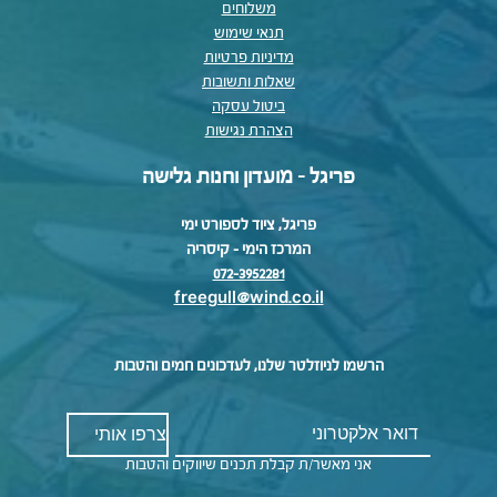
משלוחים
תנאי שימוש
מדיניות פרטיות
שאלות ותשובות
ביטול עסקה
הצהרת נגישות
פריגל - מועדון וחנות גלישה
פריגל, ציוד לספורט ימי
המרכז הימי – קיסריה
072-3952281
freegull@wind.co.il
הרשמו לניוזלטר שלנו, לעדכונים חמים והטבות
אני מאשר/ת קבלת תכנים שיווקים והטבות