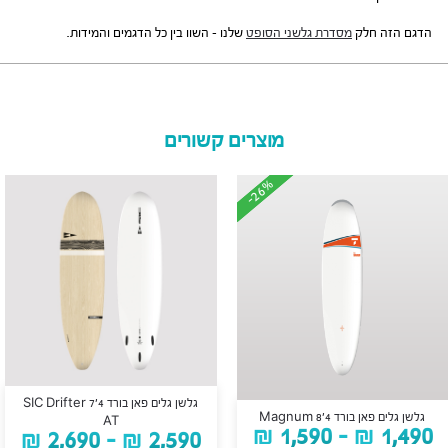
הדגם הזה חלק
מסדרת גלשני הסופט
שלנו – השוו בין כל הדגמים והמידות.
מוצרים קשורים
-26%
-26%
גלשן גלים פאן בורד SIC Drifter 7’4
גלשן גלים פאן בורד Magnum 8’4
AT
₪
1,590
–
₪
1,490
₪
2,690
–
₪
2,590