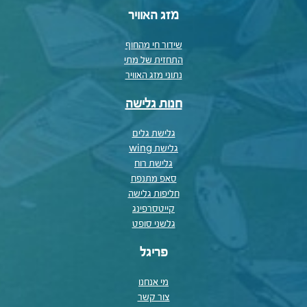
מזג האוויר
שידור חי מהחוף
התחזית של מתי
נתוני מזג האוויר
חנות גלישה
גלישת גלים
גלישת wing
גלישת רוח
סאפ מתנפח
חליפות גלישה
קייטסרפינג
גלשני סופט
פריגל
מי אנחנו
צור קשר