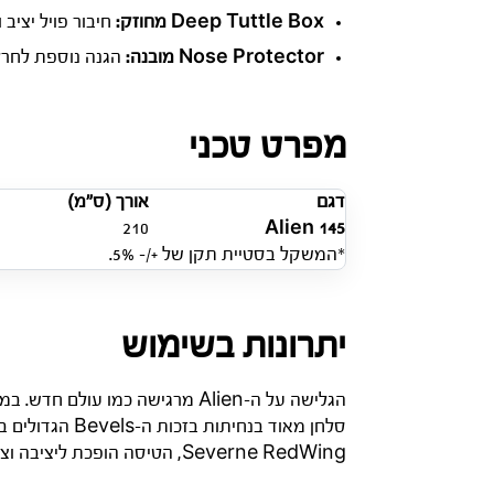
Deep Tuttle Box מחוזק:
חיבור פויל יציב
Nose Protector מובנה:
הגנה נוספת לחרטו
מפרט טכני
דגם
אורך (ס”מ)
210
Alien 145
*המשקל בסטיית תקן של +/- 5%.
יתרונות בשימוש
סלחן מאוד בנח
Severne RedWing, הטיסה הופכת ליציבה וצפויה עוד יותר, מה שמאפשר לכם להתרכז בטכניקה ובהנאה במקום בתיקוני גובה עצבניים.