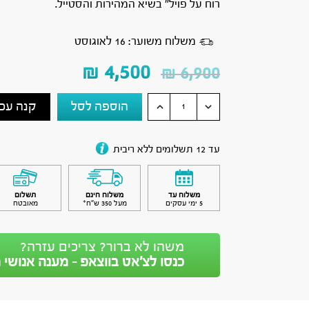
רוח על פויל” בשיא המהירות והסטייל.
משלוח משוער: 16 לאוגוסט
₪
4,500
₪
6,900
הוספה לסל
קנה עכש
עד 12 תשלומים ללא ריבית
משלוח עד
משלוח חינם
תשלום
5 ימי עסקים
מעל 350 ש״ח*
מאובטח
משהו לא ברור? צריכים עזרה?
כנסו לצ’אט בווצאפ - מענה אנושי מ