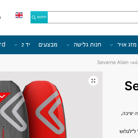
מ
חיפוש
מזג אויר
חנות גלישה
מבצעים
יד 2
rd
Sever
ויית טיסה יציבה,
 ל”לגלוש