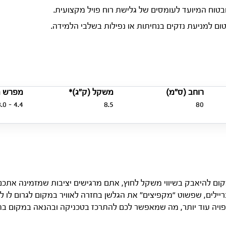
 ובטוח המיועד לעומסים של גלישת רוח פויל מקצועית.
ם למניעת נזקים בנחיתות או נפילות בשלבי הלמידה.
רוחב (ס”מ)
משקל (ק”ג)*
מפרש מ
4.4 – 8.0
8.5
80
יתות בזכות ה-Bevels הגדולים בריילים, שפשוט “מקפיצים” את הגלשן בחזרה לאוויר במקום