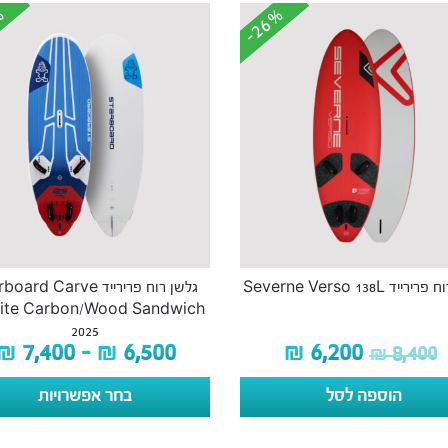
%
%
-26%
-26%
ייד Severne Verso 138L
גלשן רוח פרירייד ard Carve
lite Carbon/Wood Sandwich
2025
₪
7,400
–
₪
6,500
₪
6,200
₪
8,400
הוספה לסל
בחר אפשרויות