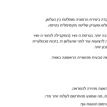
ד מתוך ההבנה שחיבור פויל לגלשן רוח סטנדרטי הוא פשרה. תוכנית הפיתוח של ה-Alien התמקדה ביצירת הרמוניה מוחלטת בין הגלשן,
ולש ומעניק שליטה מקסימלית בטיסה.
הגלשן קצר משמעותית מגלשני פרירייד רגילים, מה שמפחית את ה”מנוף” ומאפשר לפויל להרים אתכם מהמים בקלות רבה יותר. בגרסת ה-145 (המקבילה לנתוני ה-140
Upha) נוחה, לצד זנב רחב המאפשר כניסה לרצועות עוד לפני שהגלשן זז. בזכות טכנולוגיית