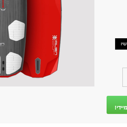
יו
יידי!