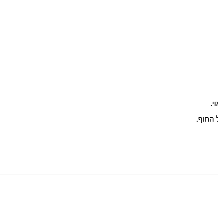
י.
החוף.