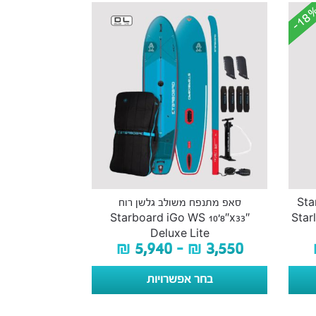
-18
-18
Starbo
סאפ מתנפח משולב גלשן רוח
Starboard iGo WS 10’8″x33″
Star
Deluxe Lite
₪
5,940
–
₪
3,550
בחר אפשרויות