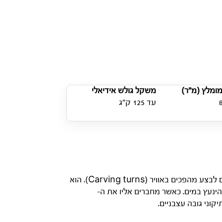
ומלץ (מ”ר)
משקל גולש אידיאלי
עד 125 ק”ג
הגלישה על ה-Alien מרגישה כמו עולם חדש. במקום להיאבק בשיווי משקל לחוץ, אתם מרגישים יציבות שמזמינה אתכם לבצע מהפכים באוויר (Carving turns). הוא
 לגרום לו להינעץ במים. כאשר מחברים אליו את ה-