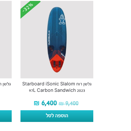
-32%
-32%
גלשן רוח Starboard iSonic Slalom
גלשן רוח פריר
97L Carbon Sandwich 2023
₪
6,400
₪
9,400
הוספה לסל