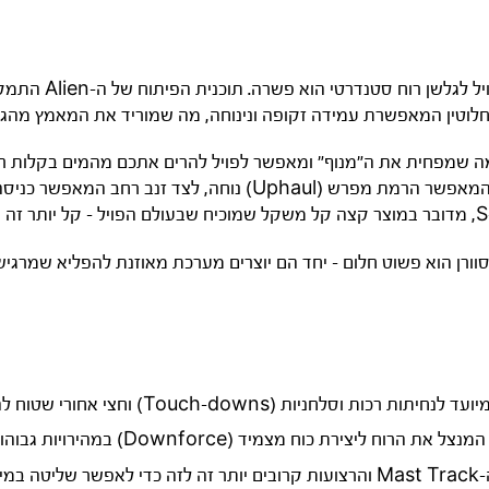
ה-Severne Alien נול
חלוטין המאפשרת עמידה זקופה ונינוחה, מה שמוריד את המאמץ מהג
בטבלה), ה-Alien מציע נפח נדיב בחלק הקדמי המאפשר הרמת מפרש (ul
ות וסלחניות (Touch-downs) וחצי אחורי שטוח להאצה מהירה להמראה.
רת כוח מצמיד (Downforce) במהירויות גבוהות, מה שמונע מהחרטום לעלות יותר מדי.
תנועות גוף.