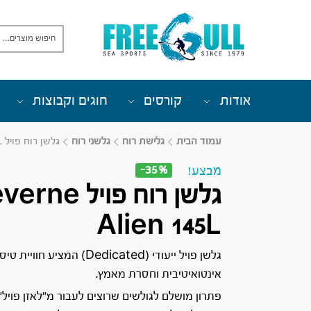
אודות
קורסים
חוגים וקבוצות
עמוד הבית
גלישת רוח
גלשני רוח
גלשן רוח פויל Severne Alien 145L
-35%
מבצע!
גלשן רוח פויל ne
Alien 145L
גלשן פויל ייעודי (Dedicated) המציע חו
אינטואיטיבית וחסרת מאמץ.
פתרון מושלם לגולשים שרוצים לעבור מ”לאזן פויל”