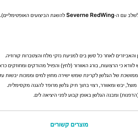
לשלב עם ה-
Severne RedWing
להשגת הביצועים האופטימליים).
האביזרים לאחר כל סשן בים למניעת נזקי מלח והצטברות קורוזיה.
לוודא כי הרצועות, בורג האוורור (לחץ) והפויל מהודקים ומחוזקים כראו
מושכת של הגלשן לקרינת שמש ישירה מחוץ למים וממכות יבשות על 
צל, יבש ומאוורר, רצוי בתוך תיק גלשן מרופד להגנה מקסימלית.
הדפנות) ומבנה הגלשן באופן קבוע לפני היציאה לים.
מוצרים קשורים