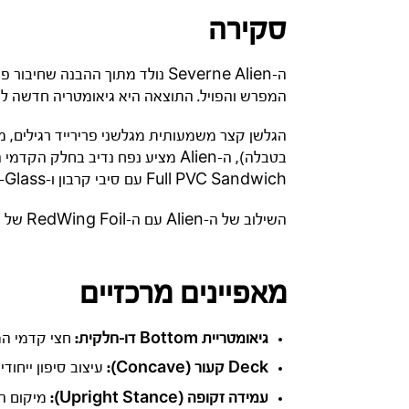
סקירה
המפרש והפויל. התוצאה היא גיאומטריה חדשה ל
Full PVC Sandwich עם סיבי קרבון ו-S-Glass, מדובר במוצר קצה קל משקל שמוכיח שבעולם הפויל – קל יותר זה נכון יותר.
השילוב של ה-Alien עם ה-RedWing Foil של סוורן הוא פשוט חלום – יחד הם יוצרים מערכת מאוזנת להפליא שמרגישה טבעית מהשנייה הראשונה באוויר.
מאפיינים מרכזיים
גיאומטריית Bottom דו-חלקית:
חצי קדמי המיועד לנחיתות רכ
Deck קעור (Concave):
עיצוב סיפון ייחודי המנצל את הרוח ליצי
עמידה זקופה (Upright Stance):
מיקום ה-Mast Track והרצועות קרובים יותר זה לזה כדי לאפשר שליטה במינימום 