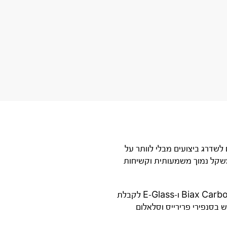
ם לשדרג ביצועים מבלי לוותר על
 לו רמת בנייה מתקדמת, משקל נמוך משמעותית וקשיחות
הגלשן קל ב-330–460 גרם לעומת ה-Fox הרגיל, ומשלב מבנה מתקדם של Biax Carbon, UD Carbon, S-Glass ו-E-Glass לקבלת
ים. תוספת בית סנפיר מסוג Tuttle Box מאפשרת שימוש בסנפירי פרירייס וסלאלום