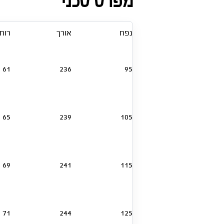
מפרט טכני
נפח
אורך
רוח
61
236
95
65
239
105
69
241
115
71
244
125