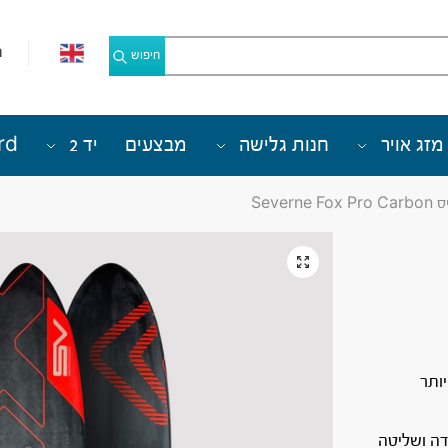
מ
חיפוש
מזג אויר
חנות גלישה
מבצעים
יד 2
rd
Sever
ותר
ה ושליטה