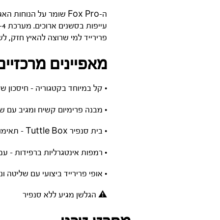
ה-Fox Pro שומר על הנ
פרירייד למי שרוצה להאיץ חזק, ל
מאפיינים מרכזיים
• קל במיוחד בקטגוריה – חיסכון של עד 460 גרם לעומת x
• מבנה פרימיום קשיח ומגיב עם שי
• בית סנפיר Tuttle Box – תאימות לסנפירי ביצועים גבוהים
• רמפות אינטגרליות ברפידות – ע
• אופי פרירייד ביצועי עם שליטה ו
⚠️ הגלשן מגיע ללא סנפיר