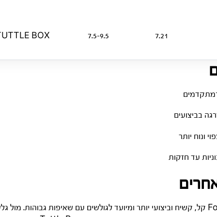
TUTTLE BOX
7.5-9.5
7.21
ם
־מתקדמים
רגה בביצועים
י ונוח יותר
וניות עד חזקות
אחרים
בהשוואה ל-Fox הרגיל, ה-Fox Pro קל, קשיח וביצועי יותר ומיועד לגולשים עם שאיפות גבוה