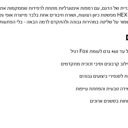
וחות האגדית של הדגם, עם רמפות אינטגרליות מתחת לרפידות שממקמות א
עייפות בסשנים ארוכים. מערכת HEX-4 מפשטת כיוון רצועות, ושורת חיבורים אחת בלבד מייצר
שמור על שליטה במהירות גבוהה ולהתקדם לרמה הבאה – בלי הפתעות 
Fo רגיל
לוב קרבונים וסיבי זכוכית מתקדמים
מידה טבעית והפחתת עייפות
נוחות בסשנים ארוכים