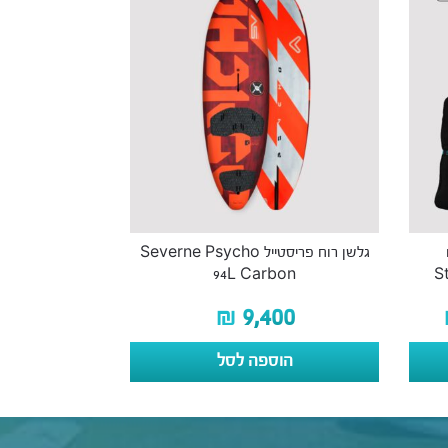
גלשן רוח פריסטייל Severne Psycho
94L Carbon
S
₪
9,400
הוספה לסל