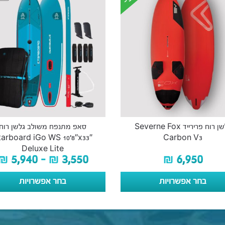
גלשן רוח פרירייד Severne Fox
סאפ מתנפח משולב גלשן רוח
tarboard iGo WS 10’8″x33″
Carbon V3
Deluxe Lite
₪
5,940
–
₪
3,550
₪
6,950
בחר אפשרויות
בחר אפשרויות