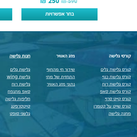
₪
250
₪
590
בחר אפשרויות
קורסי גלישה
מזג האוויר
חנות גלישה
קורס גלישת גלים
שידור חי מהחוף
גלישת גלים
קורס גלישת כנף
התחזית של מתי
גלישת wing
קורס גלישת רוח
נתוני מזג האוויר
גלישת רוח
קורס גלישת סאפ
סאפ מתנפח
קורס קייט סרף
חליפות גלישה
קורס שייט על קטמרן
קייטסרפינג
מחנה גלישה
גלשני סופט