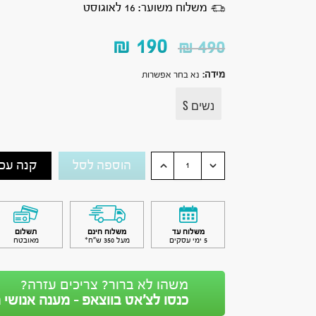
משלוח משוער: 16 לאוגוסט
₪
190
₪
490
מידה
:
נא בחר אפשרות
נשים S
הוספה לסל
קנה עכש
משלוח עד
משלוח חינם
תשלום
5 ימי עסקים
מעל 350 ש״ח*
מאובטח
משהו לא ברור? צריכים עזרה?
כנסו לצ’אט בווצאפ - מענה אנושי מ