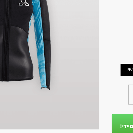
יו
יידי!