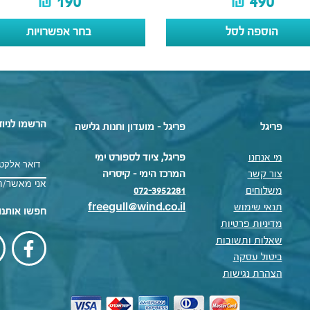
₪
190
₪
490
הוספה לסל
בחר אפשרויות
הרשמו לניוז
פריגל
פריגל - מועדון וחנות גלישה
מי אנחנו
פריגל, ציוד לספורט ימי
צור קשר
המרכז הימי – קיסריה
אני מאשר/ת
משלוחים
072-3952281
תנאי שימוש
freegull@wind.co.il
חפשו אותנו
מדיניות פרטיות
שאלות ותשובות
ביטול עסקה
הצהרת נגישות