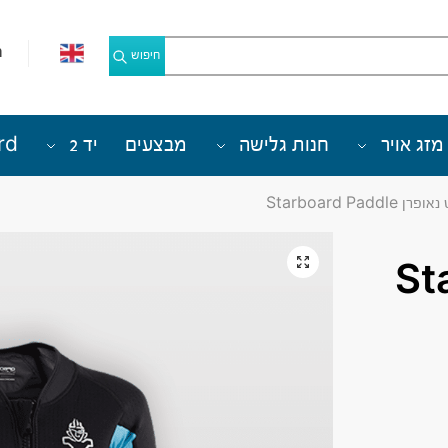
מ
חיפוש
מזג אויר
חנות גלישה
מבצעים
יד 2
rd
רן Starboard Paddle
Starb