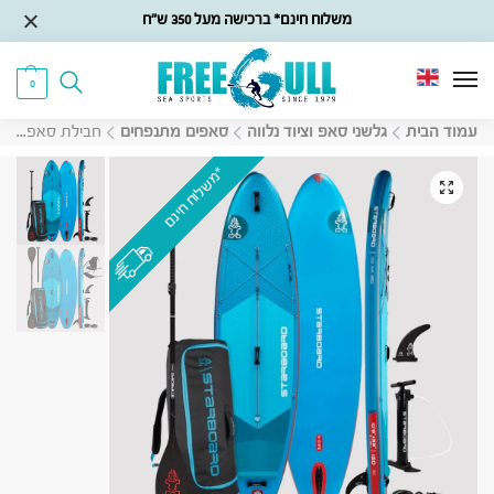
משלוח חינם* ברכישה מעל 350 ש״ח
0
עמוד הבית
גלשני סאפ וציוד נלווה
סאפים מתנפחים
חבילת סאפ מתנפח Starboard iGo Deluxe Lite 12’0X33″X6″