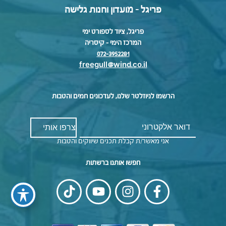
פריגל - מועדון וחנות גלישה
פריגל, ציוד לספורט ימי
המרכז הימי – קיסריה
072-3952281
freegull@wind.co.il
הרשמו לניוזלטר שלנו, לעדכונים חמים והטבות
אני מאשר/ת קבלת תכנים שיווקים והטבות
חפשו אותנו ברשתות