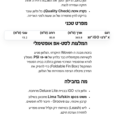
זמן בחום, הריתוך הופך את השכבות ליחידה אחת
חזקה ועמידה לנצח.
בקרת איכות (Quality Check):
כל גלשן עובר
בדיקת לחץ מחמירה של 24 שעות לפני האריזה.
מפרט טכני
דגם
אורך (ס”מ)
רוחב (ס”מ)
עובי (ס”מ)
iGO 12’0″ x ״33
365.8
83.8
15.2
המלצות לסט-אפ אופטימלי
בזכות מבנה ה-Woven היוקרתי, הגלשן מגיע
לקשיחות מקסימלית כבר בלחץ של
15-18 PSI
. מומלץ
לוודא שהסנפיר המרכזי מותקן כהלכה בבית הסנפיר
המתקפל (Foldable Fin Box) כדי להפיק את
המירב מיכולת הציפה והמהירות של הגלשן.
מה בחבילה
גלשן iGO 12’0 בבניית Deluxe Lite מרותכת.
משוט Lima Tufskin 3pcs
מתכוונן בשילוב
קרבון איכותי, עם Groove – חיבור ללא חופשים.
ליש (Leash) בטיחותי דק וקליל שאינו מפריע
לחתירה וערכת תיקון.