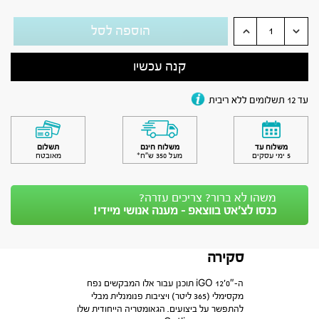
הוספה לסל
קנה עכשיו
עד 12 תשלומים ללא ריבית
משלוח עד
משלוח חינם
תשלום
5 ימי עסקים
מעל 350 ש״ח*
מאובטח
משהו לא ברור? צריכים עזרה?
כנסו לצ’אט בווצאפ - מענה אנושי מיידי!
סקירה
ה-iGO 12’0″ תוכנן עבור אלו המבקשים נפח
מקסימלי (365 ליטר) ויציבות פנומנלית מבלי
להתפשר על ביצועים. הגאומטריה הייחודית שלו