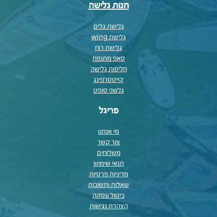
חנות גלישה
גלישת גלים
גלישת wing
גלישת רוח
סאפ מתנפח
חליפות גלישה
קייטסרפינג
גלשני סופט
פריגל
מי אנחנו
צור קשר
משלוחים
תנאי שימוש
מדיניות פרטיות
שאלות ותשובות
ביטול עסקה
הצהרת נגישות