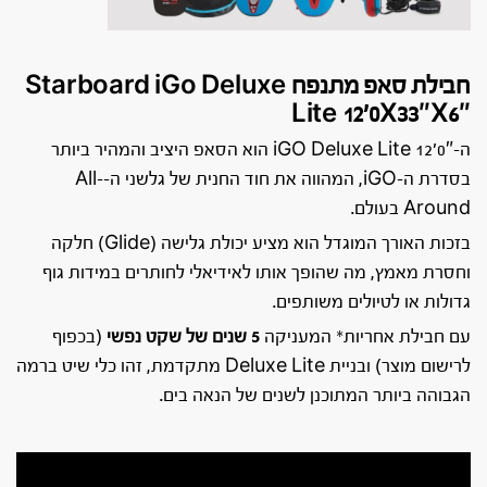
חבילת סאפ מתנפח Starboard iGo Deluxe
Lite 12’0X33″X6″
ה-iGO Deluxe Lite 12’0″ הוא הסאפ היציב והמהיר ביותר
בסדרת ה-iGO, המהווה את חוד החנית של גלשני ה-All-
Around בעולם.
בזכות האורך המוגדל הוא מציע יכולת גלישה (Glide) חלקה
וחסרת מאמץ, מה שהופך אותו לאידיאלי לחותרים במידות גוף
גדולות או לטיולים משותפים.
עם חבילת אחריות* המעניקה
5 שנים של
שקט נפשי
(בכפוף
לרישום מוצר) ובניית Deluxe Lite מתקדמת, זהו כלי שיט ברמה
הגבוהה ביותר המתוכנן לשנים של הנאה בים.