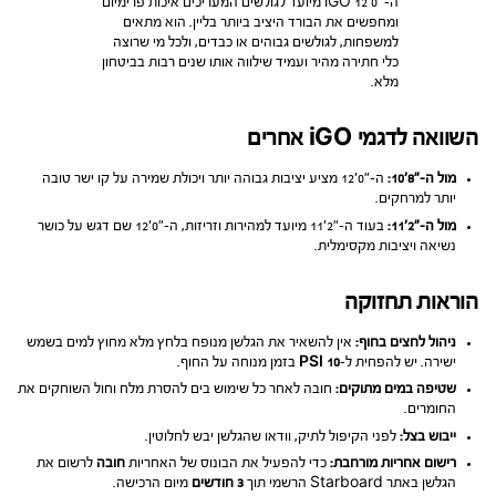
ה-iGO 12’0″ מיועד לגולשים המעריכים איכות פרימיום
ומחפשים את הבורד היציב ביותר בליין. הוא מתאים
למשפחות, לגולשים גבוהים או כבדים, ולכל מי שרוצה
כלי חתירה מהיר ועמיד שילווה אותו שנים רבות בביטחון
מלא.
השוואה לדגמי iGO אחרים
מול ה-״8׳10:
ה-״0׳12 מציע יציבות גבוהה יותר ויכולת שמירה על קו ישר טובה
יותר למרחקים.
מול ה-״2׳11:
בעוד ה-״2׳11 מיועד למהירות וזריזות, ה-״0׳12 שם דגש על כושר
נשיאה ויציבות מקסימלית.
הוראות תחזוקה
ניהול לחצים בחוף:
אין להשאיר את הגלשן מנופח בלחץ מלא מחוץ למים בשמש
ישירה. יש להפחית ל-
10 PSI
בזמן מנוחה על החוף.
שטיפה במים מתוקים:
חובה לאחר כל שימוש בים להסרת מלח וחול השוחקים את
החומרים.
ייבוש בצל:
לפני הקיפול לתיק, וודאו שהגלשן יבש לחלוטין.
רישום אחריות מורחבת:
כדי להפעיל את הבונוס של האחריות
חובה
לרשום את
הגלשן באתר Starboard הרשמי תוך
3 חודשים
מיום הרכישה.