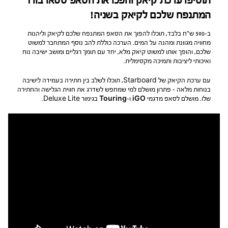
תוסיפו ערכת קיאק והפכו את הסאפ סטארבורד
המתנפח שלכם לקיאק בשניה!
ב-590 ש״ח בלבד, תוכלו להפוך את הסאפ המתנפח שלכם לקיאק וליהנות
מחוויה מגוונת ומהנה על המים. הערכה כוללת להב נוסף המתחבר למשוט
שלכם, והופך אותו למשוט קיאק מלא, יחד עם תומך רגליים ומושב ישיבה נוח
ואיכותי ליציבות ותמיכה מקסימלית.
עם ערכת הקיאק של Starboard, תוכלו לשלב בין חתירה בעמידה לישיבה
בנוחות מלאה – פתרון מושלם למי שמחפש לשדרג את חווית הגלישה והחתירה
שלו. מושלם לסאפ מדגמי
iGO
ו-
Touring
בגימור Deluxe Lite.