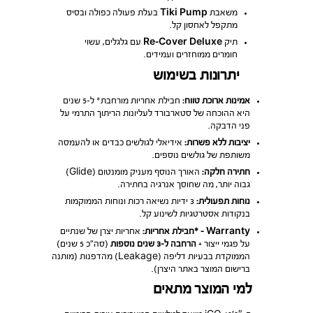
משאבת
Tiki Pump
בעלת פעולה כפולה ובסיס
מתקפל לאחסון קל.
תיק
Re-Cover Deluxe
עם גלגלים, עשוי
חומרים ממוחזרים ועמידים.
יתרונות בשימוש
אמינות ארוכת טווח:
חבילת אחריות מורחבת* ל-5 שנים
היא ההוכחה של סטארבורד לעליונות הריתוך התרמי על
פני הדבקה.
יציבות ללא פשרות:
אידיאלי לגולשים כבדים או להעמסה
משותפת של גולשים נוספים.
חתירה חלקה:
האורך הנוסף מעניק מומנטום (Glide)
גבוה יותר, מה שחוסך אנרגיה בחתירה.
נוחות תפעולית:
3 ידיות נשיאה רכות ונוחות הממוקמות
בנקודות אסטרטגיות לשינוע קל.
Warranty – *חבילת אחריות:
אחריות יצרן של שנתיים
על פגמי ייצור +
הרחבה ל-3 שנים נוספות
(סה”כ 5 שנים)
הממוקדת בבעיות דליפה (Leakage) מהדפנות (מותנה
ברישום המוצר באתר היצרן).
למי המוצר מתאים