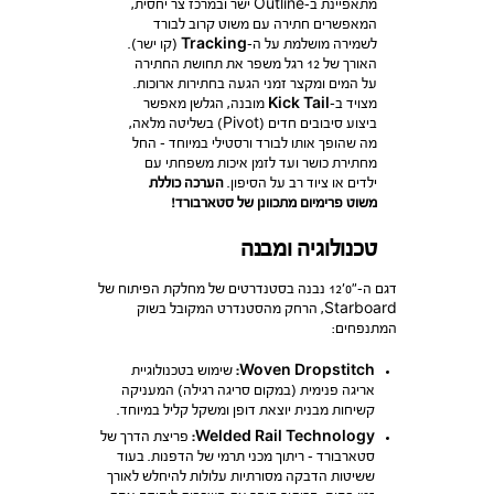
מתאפיינת ב-Outline ישר ובמרכז צר יחסית,
המאפשרים חתירה עם משוט קרוב לבורד
לשמירה מושלמת על ה-
Tracking
(קו ישר).
האורך של 12 רגל משפר את תחושת החתירה
על המים ומקצר זמני הגעה בחתירות ארוכות.
מצויד ב-
Kick Tail
מובנה, הגלשן מאפשר
ביצוע סיבובים חדים (Pivot) בשליטה מלאה,
מה שהופך אותו לבורד ורסטילי במיוחד – החל
מחתירת כושר ועד לזמן איכות משפחתי עם
ילדים או ציוד רב על הסיפון.
הערכה כוללת
משוט פרימיום מתכוונן של סטארבורד!
טכנולוגיה ומבנה
דגם ה-״0׳12 נבנה בסטנדרטים של מחלקת הפיתוח של
Starboard, הרחק מהסטנדרט המקובל בשוק
המתנפחים:
Woven Dropstitch:
שימוש בטכנולוגיית
אריגה פנימית (במקום סריגה רגילה) המעניקה
קשיחות מבנית יוצאת דופן ומשקל קליל במיוחד.
Welded Rail Technology:
פריצת הדרך של
סטארבורד – ריתוך מכני תרמי של הדפנות. בעוד
ששיטות הדבקה מסורתיות עלולות להיחלש לאורך