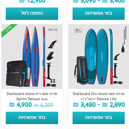
₪
12,900
₪
5,090
–
₪
3,400
בחר אפשרויות
הוספה לסל
-21%
-21%
חבילת סאפ מתנפח Starboard iGo
סדרת סאפ רייס מתנפח Starboard
Sprint Deluxe 2025
11’2″x31+” Deluxe Lite
₪
4,900
₪
3,480
–
₪
2,890
₪
6,200
בחר אפשרויות
בחר אפשרויות