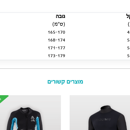
ל
גובה
(ס”מ)
165-170
4
168-174
5
171-177
5
173-179
5
מוצרים קשורים
%
%