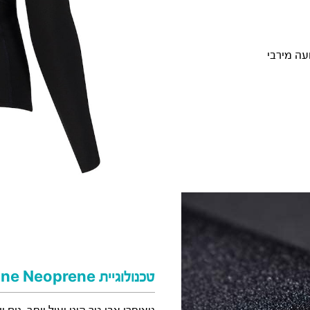
טכנולוגיית Airflex 550+ Limestone Neoprene