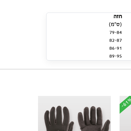
חזה
(ס”מ)
79-84
82-87
86-91
89-95
-61
-61