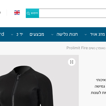
מ
חיפוש
מזג אויר
חנות גלישה
מבצעים
יד 2
rd
פרן נשים Prolimit Fire
יכותי
, גמישה
ת לעונות