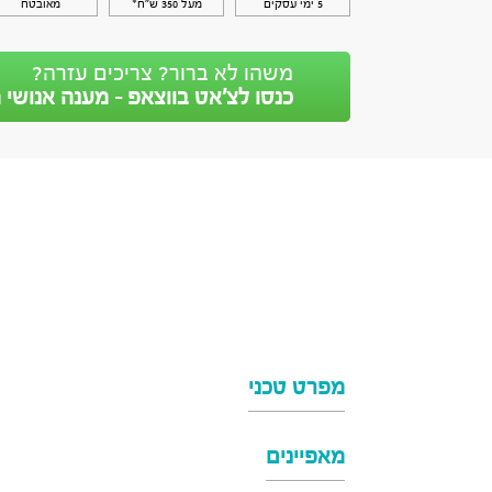
5 ימי עסקים
מעל 350 ש״ח*
מאובטח
משהו לא ברור? צריכים עזרה?
כנסו לצ’אט בווצאפ - מענה אנושי מ
מפרט טכני
מאפיינים