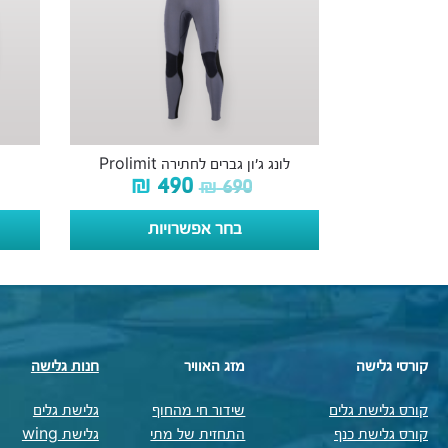
לונג ג׳ון גברים לחתירה Prolimit
₪
490
₪
690
בחר אפשרויות
קורסי גלישה
מזג האוויר
חנות גלישה
קורס גלישת גלים
שידור חי מהחוף
גלישת גלים
קורס גלישת כנף
התחזית של מתי
גלישת wing