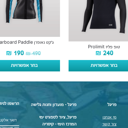
ג’קט נאופרן Starboard Paddle
טופ פליז Prolimit
₪
190
₪
240
₪
490
בחר אפשרויות
בחר אפשרויות
הרשמו לניוז
פריגל
פריגל - מועדון וחנות גלישה
מי אנחנו
פריגל, ציוד לספורט ימי
צור קשר
המרכז הימי – קיסריה