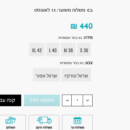
משלוח משוער: 13 לאוגוסט
₪
440
מידה
:
נא בחר אפשרות
XL 42
L 40
M 38
S 36
צבע
:
נא בחר אפשרות
שרוול טורקיז
שרוול אפור
הוספה לסל
קנה עכש
משלוח עד
משלוח חינם
תשלום