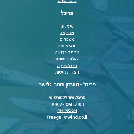
גלשני סופט
פריגל
מי אנחנו
צור קשר
משלוחים
תנאי שימוש
מדיניות פרטיות
שאלות ותשובות
ביטול עסקה
הצהרת נגישות
פריגל - מועדון וחנות גלישה
פריגל, ציוד לספורט ימי
המרכז הימי – קיסריה
072-3952281
freegull@wind.co.il