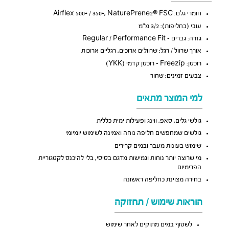
חומרי גלם: Airflex 500+ / 350+, NaturePrene2® FSC
עובי (בחליפות): 3/2 מ״מ
גזרה: גברים – Regular / Performance Fit
אורך שרוול / רגל: שרוולים ארוכים, רגליים ארוכות
רוכסן: Freezip – רוכסן קדמי (YKK)
צבעים זמינים: שחור
למי המוצר מתאים
גולשי גלים, סאפ, ווינג ופעילות ימית כללית
גולשים שמחפשים חליפה נוחה ואמינה לשימוש יומיומי
שימוש בעונות מעבר ובמים קרירים
מי שרוצה יותר נוחות וגמישות מדגם בסיסי, בלי להיכנס לקטגוריית
הפרימיום
בחירה מצוינת כחליפה ראשונה
הוראות שימוש / תחזוקה
לשטוף במים מתוקים לאחר שימוש