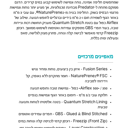
שמחפשים חליפה אמינה, נוחה וגמישה לשימוש קבוע במים קרירים. הדגם
ממוקם מתחת ל-Predator מבחינת טכנולוגיות, אך מציע יותר נוחות וגמישות
מדגמי הבסיס בשוק. החליפה בנויה מ-NaturePrene2®, עם עובי 3 מ״מ
באזור הגוף לשמירת חום ו-2 מ״מ בידיים וברגליים לחופש תנועה. שילוב של
Airflex כפול עם בטנת Quantum Stretch מעניק תחושת רכות וניידות
טובה, בעוד תפרי GBS מספקים עמידות ואטימות לשימוש ממושך. רוכסן
Freezip קדמי מאפשר לבישה קלה ונוחה, פתרון מצוין לגלישה, סאפ
ופעילות ימית כללית.
מאפיינים מרכזיים
Fusion Series – איזון בין ביצועים, נוחות ומחיר נגיש
NaturePrene2® FSC – חומר מתקדם ללא נאופרן, קל
וידידותי לסביבה
Airflex 500+ / 350+ כפול – גמישות טובה וחופש תנועה
חלוקת עובי 3/2 מ״מ – חימום באזור הגוף וגמישות בגפיים
Quantum Stretch Lining – בטנה אלסטית לנוחות ותנועה
טבעית
GBS – Glued & Blind Stitched – תפרים עמידים ואטומים
Freezip (Front Zip) – רוכסן קדמי לכניסה קלה ונוחות במים