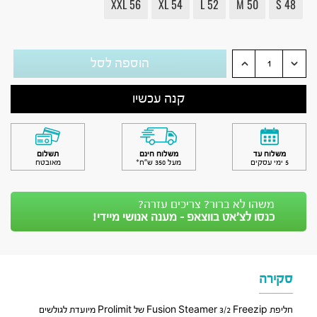
XXL 56
XL 54
L 52
M 50
S 48
הוספה לסל
קנה עכשיו
משלוח עד
משלוח חינם
תשלום
5 ימי עסקים
מעל 350 ש״ח*
מאובטח
משהו לא ברור? צריכים עזרה?
כנסו לצ’אט בווצאפ - מענה אנושי מיידי!
סקירה
חליפת Fusion Steamer 3/2 Freezip של Prolimit מיועדת לגולשים