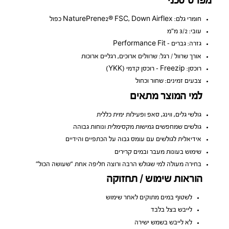
מפרט טכני
חומרי גלם: NaturePrene2® FSC, Down Airflex כפול
עובי: 3/2 מ״מ
גזרה: גברים – Performance Fit
אורך שרוול / רגל: שרוולים ארוכים, רגליים ארוכות
רוכסן: Freezip – רוכסן קדמי (YKK)
צבעים זמינים: שחור וכחול
למי המוצר מתאים
גולשי גלים, ווינג, סאפ ופעילות ימית כללית
גולשים שמחפשים גמישות מקסימלית ונוחות גבוהה
אידיאלית לגולשים עם עומס גבוה על הכתפיים והידיים
שימוש בעונות מעבר ובמים קרירים
בחירה מעולה למי שגולש הרבה ורוצה חליפה אחת “שעושה הכול”
הוראות שימוש / תחזוקה
לשטוף במים מתוקים לאחר שימוש
לייבש בצל בלבד
לא לייבש בשמש ישירה