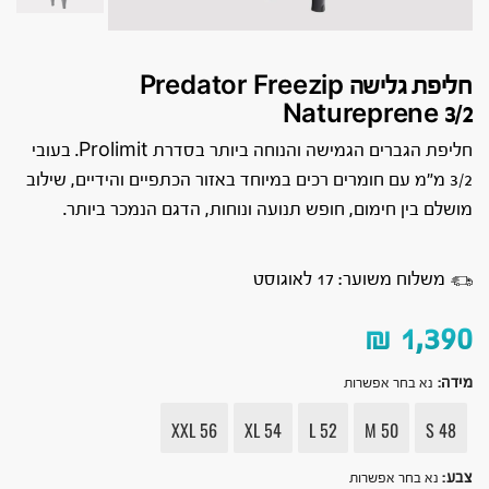
חליפת גלישה Predator Freezip
Natureprene 3/2
חליפת הגברים הגמישה והנוחה ביותר בסדרת Prolimit. בעובי
3/2 מ״מ עם חומרים רכים במיוחד באזור הכתפיים והידיים, שילוב
מושלם בין חימום, חופש תנועה ונוחות, הדגם הנמכר ביותר.
משלוח משוער: 17 לאוגוסט
₪
1,390
מידה
:
נא בחר אפשרות
XXL 56
XL 54
L 52
M 50
S 48
צבע
:
נא בחר אפשרות