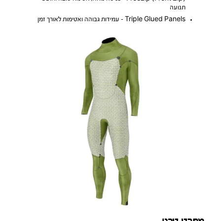
תנועה
Triple Glued Panels – עמידות גבוהה ואטימות לאורך זמן