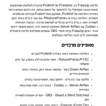
חליפת Predator 3/2 Freezip של Prolimit מיועדת לגולשים שמחפשים
חופש תנועה מקסימלי בלי להתפשר על חימום ונוחות. זהו הדגם הגמיש ביותר
בסדרת החליפות של Prolimit, וממוקם מעל Fusion מבחינת טכנולוגיות
וחומרים. החליפה בנויה מ-NaturePrene2®, עם עובי 3 מ״מ באזור הגוף
לשמירת חום ו-2 מ״מ בידיים וברגליים לגמישות מרבית. הבטנה הפנימית
Zodiac 2 עם Velvet Airflex מספקת תחושה רכה, חימום משופר וייבוש
מהיר. רוכסן Freezip קדמי ותפרי GBS אטומים משלימים חליפה ורסטילית
שמתאימה לרוב תנאי הגלישה והגולשים.
מאפיינים מרכזיים
החליפה הגמישה ביותר בסדרת Prolimit לגברים
NaturePrene2® FSC – חומר מתקדם ללא נאופרן, קל, חזק
ואקולוגי
Down Airflex כפול – גמישות יוצאת דופן, במיוחד באזור
הכתפיים והידיים
חלוקת עובי 3/2 מ״מ – חימום בגוף, חופש תנועה בגפיים
Zodiac 2 + Velvet Airflex – בטנה רכה, חמה ומתייבשת
במהירות
GBS – Glued & Blind Stitched – תפרים אטומים לשמירת
חום
Freezip (Front Zip) – כניסה נוחה, אטימה טובה וחופש