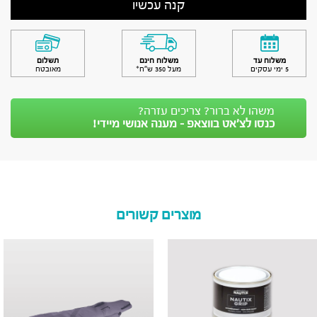
קנה עכשיו
משלוח עד
משלוח חינם
תשלום
5 ימי עסקים
מעל 350 ש״ח*
מאובטח
משהו לא ברור? צריכים עזרה?
כנסו לצ’אט בווצאפ - מענה אנושי מיידי!
מוצרים קשורים