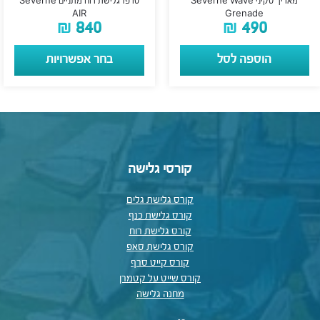
מאריך סקיני Severne Wave
טרפז גלישת רוח מתניים Severne
AIR
Grenade
₪
840
₪
490
הוספה לסל
בחר אפשרויות
קורסי גלישה
קורס גלישת גלים
קורס גלישת כנף
קורס גלישת רוח
קורס גלישת סאפ
קורס קייט סרף
קורס שייט על קטמרן
מחנה גלישה