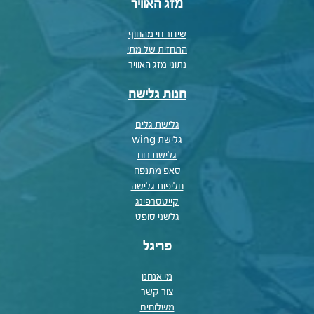
מזג האוויר
שידור חי מהחוף
התחזית של מתי
נתוני מזג האוויר
חנות גלישה
גלישת גלים
גלישת wing
גלישת רוח
סאפ מתנפח
חליפות גלישה
קייטסרפינג
גלשני סופט
פריגל
מי אנחנו
צור קשר
משלוחים