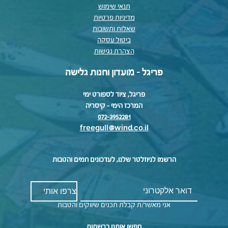
תנאי שימוש
מדיניות פרטיות
שאלות ותשובות
ביטול עסקה
הצהרת נגישות
פריגל - מועדון וחנות גלישה
פריגל, ציוד לספורט ימי
המרכז הימי – קיסריה
072-3952281
freegull@wind.co.il
הרשמו לניוזלטר שלנו, לעדכונים חמים והטבות
אני מאשר/ת קבלת תכנים שיווקים והטבות
חפשו אותנו ברשתות