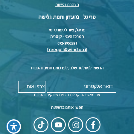
הצהרת נגישות
פריגל - מועדון וחנות גלישה
פריגל, ציוד לספורט ימי
המרכז הימי – קיסריה
072-3952281
freegull@wind.co.il
הרשמו לניוזלטר שלנו, לעדכונים חמים והטבות
אני מאשר/ת קבלת תכנים שיווקים והטבות
חפשו אותנו ברשתות