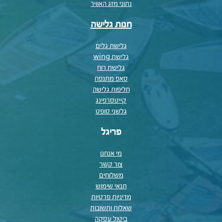
נתוני מזג האוויר
חנות גלישה
גלישת גלים
גלישת wing
גלישת רוח
סאפ מתנפח
חליפות גלישה
קייטסרפינג
גלשני סופט
פריגל
מי אנחנו
צור קשר
משלוחים
תנאי שימוש
מדיניות פרטיות
שאלות ותשובות
ביטול עסקה