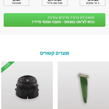
משלוח עד
משלוח חינם
תשלום
5 ימי עסקים
מעל 350 ש״ח*
מאובטח
משהו לא ברור? צריכים עזרה?
כנסו לצ’אט בווצאפ - מענה אנושי מיידי!
מוצרים קשורים
-23%
-23%