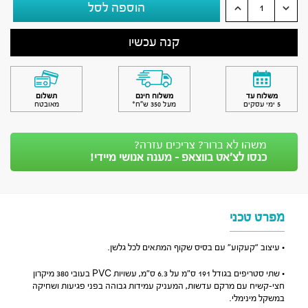
הוספה לסל
קנה עכשיו
משלוח עד
משלוח חינם
תשלום
5 ימי עסקים
מעל 350 ש״ח*
מאובטח
משהו לא ברור? צריכים עזרה?
כנסו לצ’אט בווצאפ - מענה אנושי מיידי!
מפרט טכני
• עיצוב “קעקוע” עם בסיס שקוף המתאים לכל גלשן.
• שתי סטריפים בגודל 191 ס”מ על 6.3 ס”מ, עשויות PVC בעובי 380 מיקרון
חצי-קשיח עם מרקם עדשות, המעניק עמידות גבוהה בפני פגיעות ושחיקה
במשקל מינימלי.