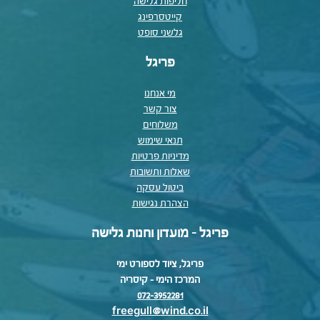
חליפות גלישה
קייטסרפינג
גלשני סופט
פריגל
מי אנחנו
צור קשר
משלוחים
תנאי שימוש
מדיניות פרטיות
שאלות ותשובות
ביטול עסקה
הצהרת נגישות
פריגל - מועדון וחנות גלישה
פריגל, ציוד לספורט ימי
המרכז הימי – קיסריה
072-3952281
freegull@wind.co.il