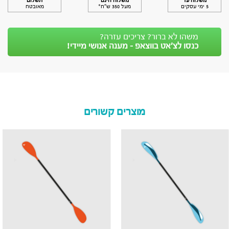
משלוח עד
משלוח חינם
תשלום
5 ימי עסקים
מעל 350 ש״ח*
מאובטח
משהו לא ברור? צריכים עזרה?
כנסו לצ’אט בווצאפ - מענה אנושי מיידי!
מוצרים קשורים