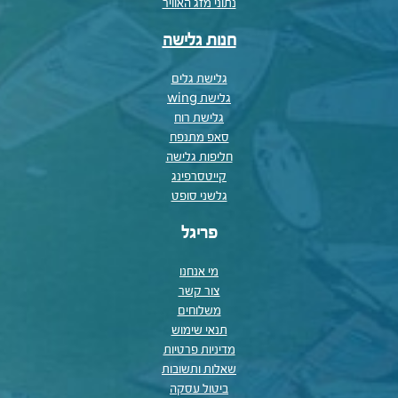
נתוני מזג האוויר
חנות גלישה
גלישת גלים
גלישת wing
גלישת רוח
סאפ מתנפח
חליפות גלישה
קייטסרפינג
גלשני סופט
פריגל
מי אנחנו
צור קשר
משלוחים
תנאי שימוש
מדיניות פרטיות
שאלות ותשובות
ביטול עסקה