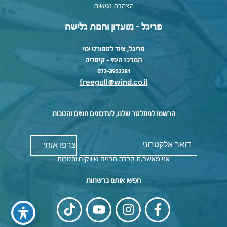
הצהרת נגישות
פריגל - מועדון וחנות גלישה
פריגל, ציוד לספורט ימי
המרכז הימי – קיסריה
072-3952281
freegull@wind.co.il
הרשמו לניוזלטר שלנו, לעדכונים חמים והטבות
אני מאשר/ת קבלת תכנים שיווקים והטבות
חפשו אותנו ברשתות