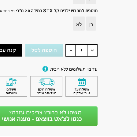
תוספת למפרש ילדים קל STX במידה 2.0 מ״ר
:
נא בחר א
כן
לא
הוספה לסל
קנה עכש
עד 12 תשלומים ללא ריבית
משלוח עד
משלוח חינם
תשלום
5 ימי עסקים
מעל 350 ש״ח*
מאובטח
משהו לא ברור? צריכים עזרה?
כנסו לצ’אט בווצאפ - מענה אנושי מ