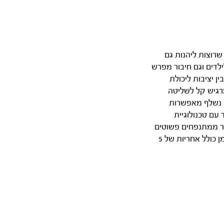
למשפחות שרוצות ליהנות גם
לדים וגם חיבור מפרש
נץ מעניקים איזון מצוין בין יציבות ליכולת
־90 קג. במצב סאפ הגלשן מרגיש קל לשליטה
זי נשלף מאפשרות
ישת רוח בצורה רגועה ובטוחה. הגימור Deluxe Lite של Starboard יחד עם טכנולוגיית
מוצר ממתנפחים פשוטים
יותר. זהו גלשן שמאפשר לילדים להתנסות לשחק וללמוד ומציע ערך משפחתי אמיתי לאורך זמן כולל אחריות של 5