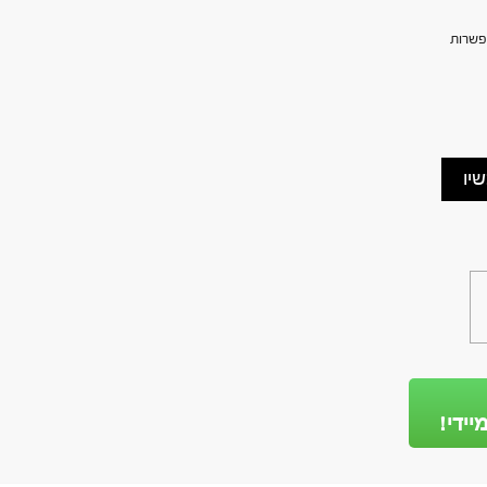
פשרות
יו
יידי!