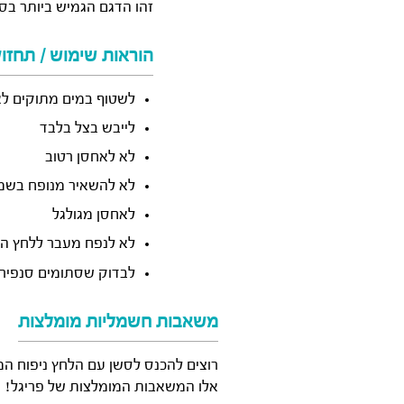
זהו הדגם הגמיש ביותר בסדרת הילדים של Starboard
הוראות שימוש / תחזו
לשטוף במים מתוקים ל
לייבש בצל בלבד
לא לאחסן רטוב
לא להשאיר מנופח בש
לאחסן מגולגל
לא לנפח מעבר ללחץ ה
לבדוק שסתומים סנפירים
משאבות חשמליות מומלצות
רוצים להכנס לסשן עם הלחץ ניפוח המדו
אלו המשאבות המומלצות של פריגל!