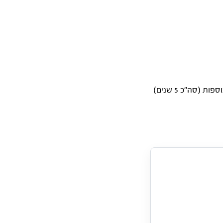
Warranty – *חבילת אחריות: אחריות יצרן של שנתיים על פגמי ייצור + הרחבה ל-3 שנים נוספות (סה”כ 5 שנים)