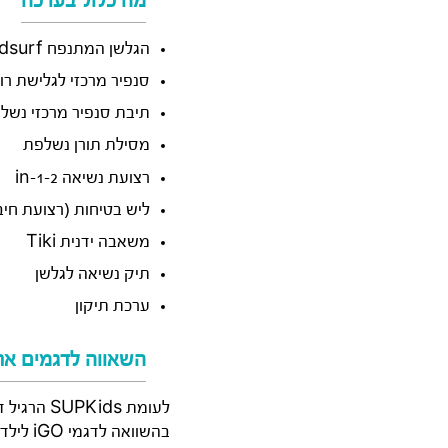
מה כלול בערכה
הגלשן המתנפח SUPKids Windsurf
סנפיר מרכזי לגלישת רו
תיבת סנפיר מרכזי נשל
מסילת תורן נשלפת
רצועת נשיאה 2-in-1
ליש בטיחות (רצועת חיבו
משאבה ידנית Tiki
תיק נשיאה לגלשן
ערכת תיקון
השאווה לדגמים אח
לעומת SUPKids הרגיל דגם Windsurf מוסיף אפשרות חיבור מפרש וגלישת רוח
בהשוואה לדגמי iGO לילדים זהו דגם ייעודי ללמידה ולמשחק ולא לגלישה למרחקים