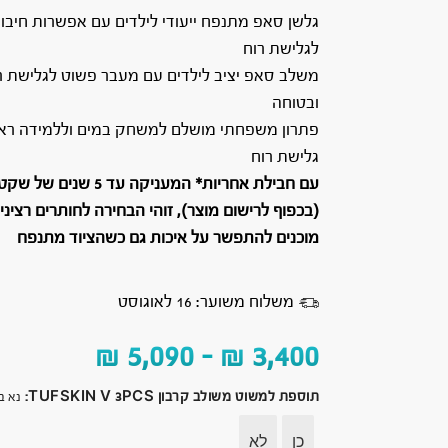
גלשן סאפ מתנפח ייעודי לילדים עם אפשרות חיבו
לגלישת רוח
משלב סאפ יציב לילדים עם מעבר פשוט לגלישת רו
ובטוחה
פתרון משפחתי מושלם למשחק במים וללמידה רא
גלישת רוח
עם חבילת אחריות* המעניקה עד 5 שני
(בכפוף לרישום מוצר), זוהי הבחירה לחותרים רציני
מוכנים להתפשר על איכות גם כשהציוד מתנפח
משלוח משוער: 16 לאוגוסט
₪
5,090
–
₪
3,400
תוספת למשוט משולב קרבון TUFSKIN V 3PCS
:
נא ב
כן
לא