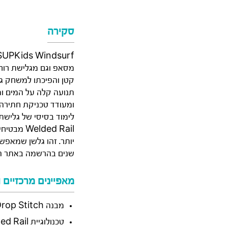
סקירה
מסאפ וגם מגלישת רוח 
ומעודד טכניקת חתירה נ
ded Rail
שנים בהרשמה באתר הי
מאפיינים מרכזיים ו
מבנה Drop Stitch איכותי ליציבות וקשיחות
טכנולוגיית Welded Rail לחיבורים מרותכים ללא דבק