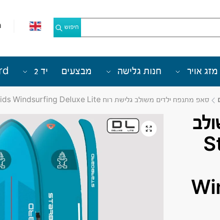
מ
חיפוש
מזג אויר
חנות גלישה
מבצעים
יד 2
rd
סאפ מתנפח ילדים משולב גלישת רוח Starboard SupKids Windsurfing Deluxe Lite
ולב
Sta
Wi