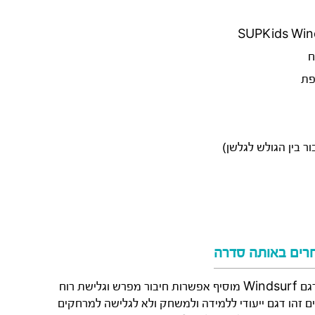
ח
פת
ר בין הגולש לגלשן)
רים באותה סדרה