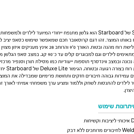
SUPKids Windsurf של Starboard הוא גלשן מתנפח ייחודי המיועד לילדים ו
באותו המוצר. זהו דגם קרוסאובר חכם שמאפשר שימוש כסאפ יציב לי
קטן והפיכתו למשחק גלישת רוח מהנה ובטוח. האורך 0’9 והרוחב 28 אי
תנועה קלה על המים ומתאימים לילדים וגם למבוגרים קלים עד כ
כונה ובמצב ווינדסרף תוספות ייעודיות כמו מסילת תורן וסנפיר מרכ
לימוד בסיסי של גל
Wel מבטיחים עמידות גבוהה חיבורים חזקים ותחושת פרימיום שמבדילה את ה
צרן.
יתרונות שימוש