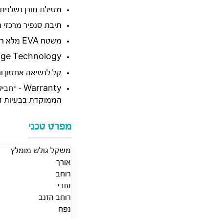
מסילת תורן נשלפת 
תיבת סנפיר מרכזי נ
משטח EVA מלא רך ובטיחותי לילדים
Rail Edge Technology לשחרור מים חלק
קל לנשיאה אחסון ונ
הממוקדת בבעיות דליפה (Leakage) מהדפנות (מותנה ברישום
מפרט טכני
משקל גולש מומלץ
אורך
רוחב
עובי
רוחב הזנב
נפח