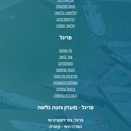
גלישת רוח
סאפ מתנפח
חליפות גלישה
קייטסרפינג
גלשני סופט
פריגל
מי אנחנו
צור קשר
משלוחים
תנאי שימוש
מדיניות פרטיות
שאלות ותשובות
ביטול עסקה
הצהרת נגישות
פריגל - מועדון וחנות גלישה
פריגל, ציוד לספורט ימי
המרכז הימי – קיסריה