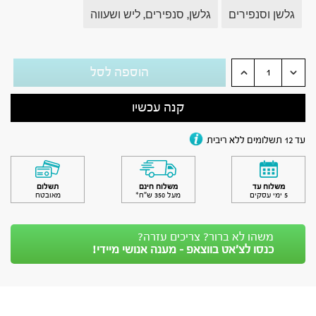
גלשן וסנפירים
גלשן, סנפירים, ליש ושעווה
הוספה לסל
קנה עכשיו
עד 12 תשלומים ללא ריבית
משלוח עד
משלוח חינם
תשלום
5 ימי עסקים
מעל 350 ש״ח*
מאובטח
משהו לא ברור? צריכים עזרה?
כנסו לצ’אט בווצאפ - מענה אנושי מיידי!