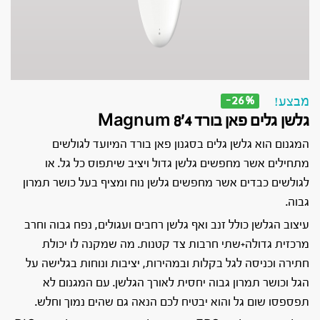
-26%
מבצע!
גלשן גלים פאן בורד Magnum 8’4
המגנום הוא גלשן גלים בסגנון פאן בורד המיועד לגולשים
מתחילים אשר מחפשים גלשן גדול ויציב שיתפוס כל גל. או
לגולשים כבדים אשר מחפשים גלשן נוח ומציף בעל כושר תמרון
גבוה.
עיצוב הגלשן כולל זנב ואף גלשן רחבים ועגולים, נפח גבוה וחרב
מרכזית גדולה+שתי חרבות צד קטנות. מה שמקנה לו יכולת
חתירה וכניסה לגל בקלות ובמהירות, יציבות ונוחות בגלישה על
הגל וכושר תמרון גבוה יחסית לאורך הגלשן. עם המגנום לא
תפספסו שום גל והוא יבטיח לכם הנאה גם שהים נמוך וחלש.