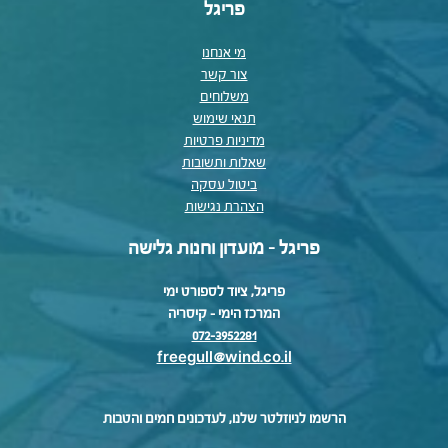
פריגל
מי אנחנו
צור קשר
משלוחים
תנאי שימוש
מדיניות פרטיות
שאלות ותשובות
ביטול עסקה
הצהרת נגישות
פריגל - מועדון וחנות גלישה
פריגל, ציוד לספורט ימי
המרכז הימי – קיסריה
072-3952281
freegull@wind.co.il
הרשמו לניוזלטר שלנו, לעדכונים חמים והטבות