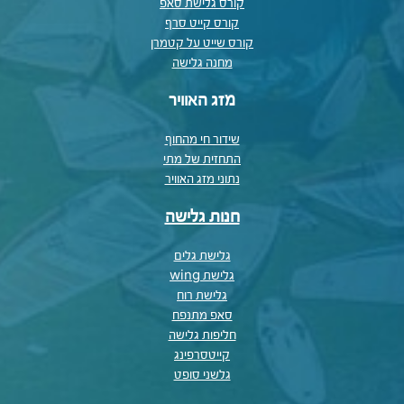
קורס גלישת סאפ
קורס קייט סרף
קורס שייט על קטמרן
מחנה גלישה
מזג האוויר
שידור חי מהחוף
התחזית של מתי
נתוני מזג האוויר
חנות גלישה
גלישת גלים
גלישת wing
גלישת רוח
סאפ מתנפח
חליפות גלישה
קייטסרפינג
גלשני סופט