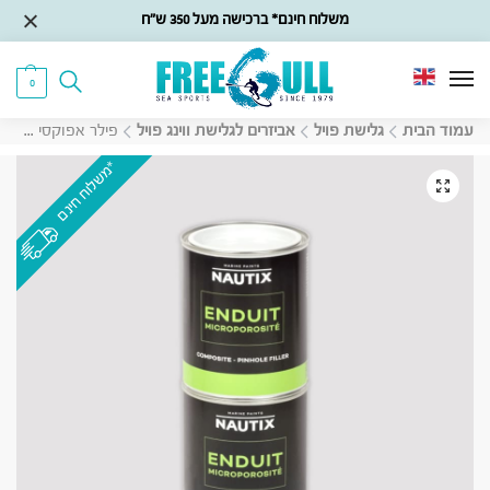
משלוח חינם* ברכישה מעל 350 ש״ח
0
עמוד הבית
גלישת פויל
אביזרים לגלישת ווינג פויל
פילר אפוקסי שחור לתיקוני קרבון + מקשה Nautix