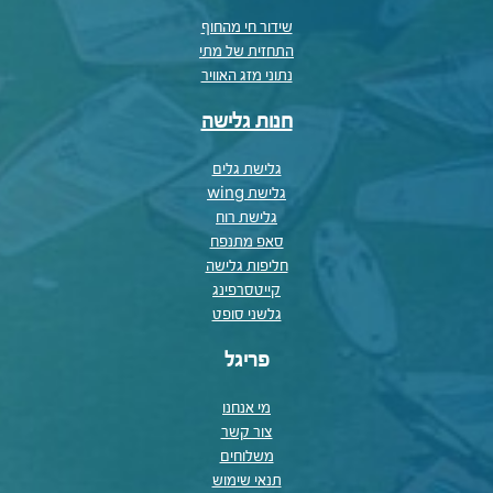
שידור חי מהחוף
התחזית של מתי
נתוני מזג האוויר
חנות גלישה
גלישת גלים
גלישת wing
גלישת רוח
סאפ מתנפח
חליפות גלישה
קייטסרפינג
גלשני סופט
פריגל
מי אנחנו
צור קשר
משלוחים
תנאי שימוש