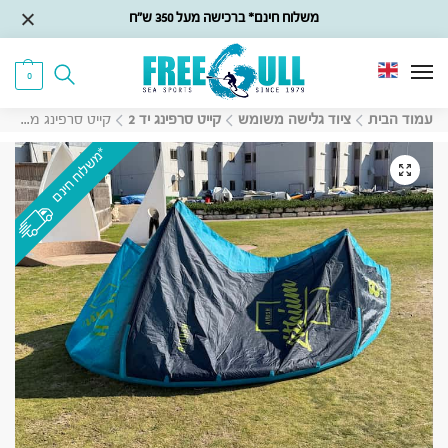
משלוח חינם* ברכישה מעל 350 ש״ח
0
עמוד הבית
ציוד גלישה משומש
קייט סרפינג יד 2
קייט סרפינג משומש Airush Lithium V12, 8m