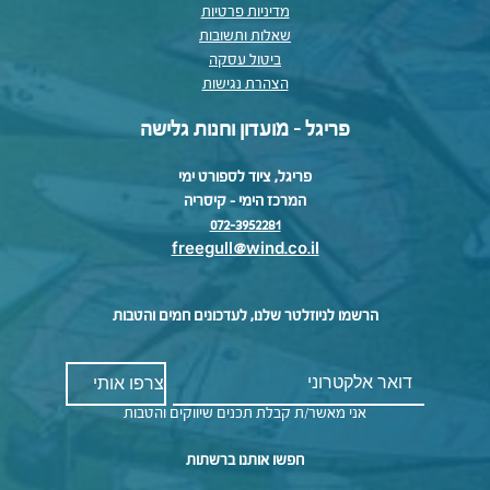
מדיניות פרטיות
שאלות ותשובות
ביטול עסקה
הצהרת נגישות
פריגל - מועדון וחנות גלישה
פריגל, ציוד לספורט ימי
המרכז הימי – קיסריה
072-3952281
freegull@wind.co.il
הרשמו לניוזלטר שלנו, לעדכונים חמים והטבות
אני מאשר/ת קבלת תכנים שיווקים והטבות
חפשו אותנו ברשתות