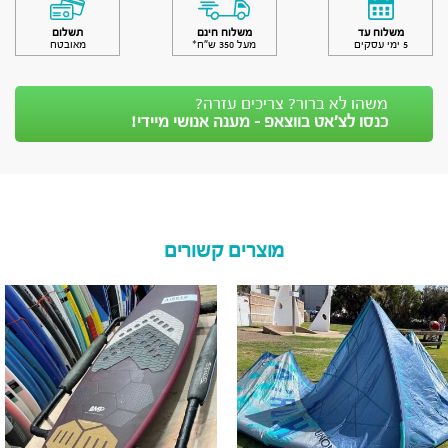
משלוח עד
משלוח חינם
תשלום
5 ימי עסקים
מעל 350 ש״ח*
מאובטח
משהו לא ברור? צריכים עזרה?
כנסו לצ’אט בווצאפ - מענה אנושי מיידי!
מוצרים קשורים