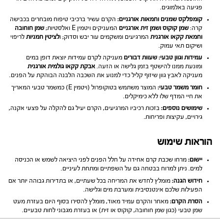
פגיעה באלמוגים.
קומפלקס שמנים וחמאות אורגניים:
הקרם עשיר ברכיבי טיפוח מובחרים בכבישה
קרה:
שמן קוקוס ושמן זית אורגניים
המעניקים ויטמין E ואלסטיות;
שמן חוחובה
וחמאת קקאו אורגנית
המרגיעים ומשקמים עור יבש וסדוק; ו
לציטין חמניות
לריפוי
ושיקום תאי עמוק.
עמידות וגוון טבעי:
שעוות דבורים
מעניקה לקרם עמידות יוצאת דופן במים
ומונעת ממנו להישטף בזמן גלישה או הזעה.
אבקת קקאו גולמית אורגנית
מעניקה לאבץ גוון שיזוף קליל כדי למנוע את השכבה הלבנה הבוהקת על הפנים.
חומר משמר טבעי:
המוצר משתמש בטוקופרול (ויטמין E) כמשמר טבעי המאריך
את חיי המדף שלו ללא כימיקלים.
שימושים נוספים:
בזכות רכיביו המרגיעים, הקרם יעיל גם להקלה על פצעי אקנה,
גירויים, עקיצות ופריחות.
הוראות שימוש
יישום:
מרחו שכבת קרם אחידה על חלל הפנים לפני היציאה לשמש או הכניסה
למים. ניתן למרוח בבטחה גם על השפתיים ומתחת לעיניים.
חידוש הגנה:
מומלץ לחדש את המריחה בכל שעתיים, או בתדירות גבוהה יותר אם
הפעילות שלכם אינטנסיבית ומערבת מים וגלישה.
הסרת הקרם:
מאחר והקרם עמיד מאוד, מומלץ להסירו בסוף היום בעזרת מעט
שמן טבעי (כגון שמן חוחובה, קוקוס או זית) או בעזרת מגבוני לחות טבעיים.