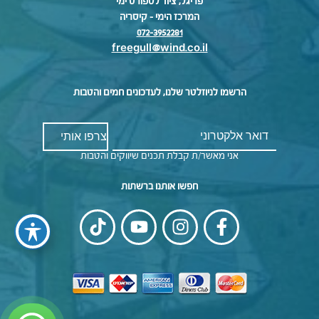
פריגל, ציוד לספורט ימי
המרכז הימי – קיסריה
072-3952281
freegull@wind.co.il
הרשמו לניוזלטר שלנו, לעדכונים חמים והטבות
אני מאשר/ת קבלת תכנים שיווקים והטבות
חפשו אותנו ברשתות