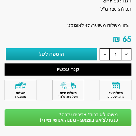
הגנה: 50 SPF
תכולה: 120 מ”ל
משלוח משוער: 17 לאוגוסט
₪
65
הוספה לסל
קנה עכשיו
משלוח עד
משלוח חינם
תשלום
5 ימי עסקים
מעל 350 ש״ח*
מאובטח
משהו לא ברור? צריכים עזרה?
כנסו לצ’אט בווצאפ - מענה אנושי מיידי!