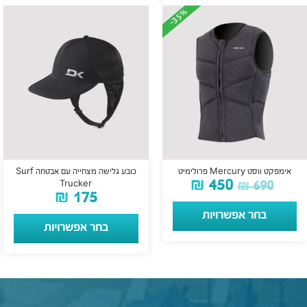
-35%
-35%
אימפקט ווסט Mercury פרולימיט
כובע גלישה מצחייה עם אבטחה Surf
₪
450
₪
690
Trucker
₪
175
בחר אפשרויות
בחר אפשרויות