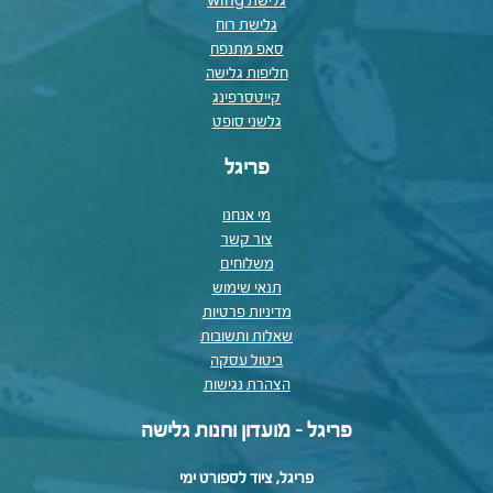
גלישת wing
גלישת רוח
סאפ מתנפח
חליפות גלישה
קייטסרפינג
גלשני סופט
פריגל
מי אנחנו
צור קשר
משלוחים
תנאי שימוש
מדיניות פרטיות
שאלות ותשובות
ביטול עסקה
הצהרת נגישות
פריגל - מועדון וחנות גלישה
פריגל, ציוד לספורט ימי