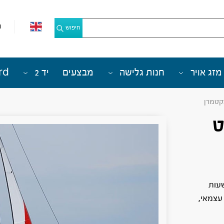
מ
חיפוש
מזג אויר
חנות גלישה
מבצעים
יד 2
rd
קטמרן
ט
עצמאי,