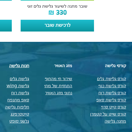
שובר מתנה לשיעור גלישת גלים זוגי
₪
330
לרכישת שובר
קורסי גלישה
מזג האוויר
חנות גלישה
קורס גלישת גלים
שידור חי מהחוף
גלישת גלים
קורס גלישת כנף
התחזית של מתי
גלישת wing
קורס גלישת רוח
נתוני מזג האוויר
גלישת רוח
קורס גלישת סאפ
סאפ מתנפח
קורס קייט סרף
חליפות גלישה
קורס שייט על קטמרן
קייטסרפינג
מחנה גלישה
גלשני סופט