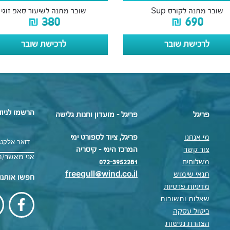
שובר מתנה לקורס Sup
שובר מתנה לשיעור סאפ זוגי
₪
380
₪
690
לרכישת שובר
לרכישת שובר
הרשמו לניוז
פריגל
פריגל - מועדון וחנות גלישה
מי אנחנו
פריגל, ציוד לספורט ימי
צור קשר
המרכז הימי – קיסריה
אני מאשר/ת
משלוחים
072-3952281
תנאי שימוש
freegull@wind.co.il
חפשו אותנו
מדיניות פרטיות
שאלות ותשובות
ביטול עסקה
הצהרת נגישות