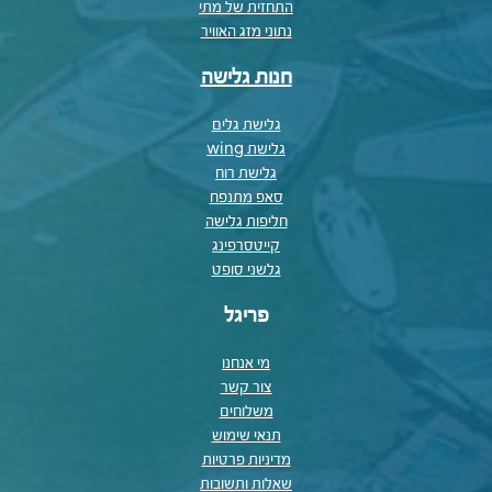
התחזית של מתי
נתוני מזג האוויר
חנות גלישה
גלישת גלים
גלישת wing
גלישת רוח
סאפ מתנפח
חליפות גלישה
קייטסרפינג
גלשני סופט
פריגל
מי אנחנו
צור קשר
משלוחים
תנאי שימוש
מדיניות פרטיות
שאלות ותשובות