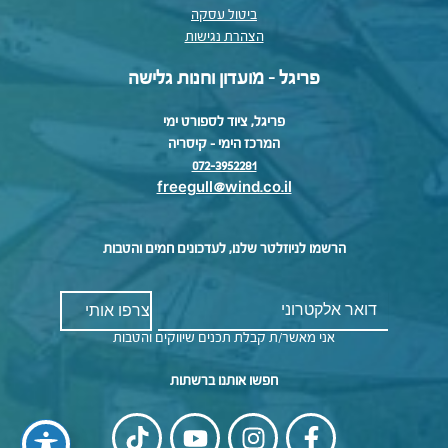
ביטול עסקה
הצהרת נגישות
פריגל - מועדון וחנות גלישה
פריגל, ציוד לספורט ימי
המרכז הימי – קיסריה
072-3952281
freegull@wind.co.il
הרשמו לניוזלטר שלנו, לעדכונים חמים והטבות
אני מאשר/ת קבלת תכנים שיווקים והטבות
חפשו אותנו ברשתות