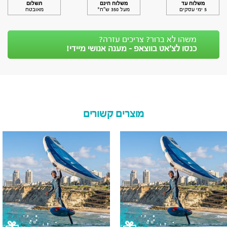
משלוח עד
משלוח חינם
תשלום
5 ימי עסקים
מעל 350 ש״ח*
מאובטח
משהו לא ברור? צריכים עזרה?
כנסו לצ’אט בווצאפ - מענה אנושי מיידי!
מוצרים קשורים