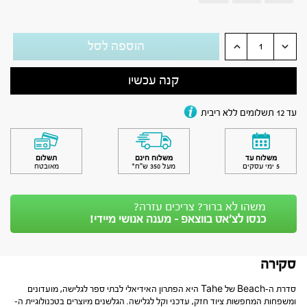
הוספה לסל
קנה עכשיו
עד 12 תשלומים ללא ריבית
משלוח עד
משלוח חינם
תשלום
5 ימי עסקים
מעל 350 ש״ח*
מאובטח
משהו לא ברור? צריכים עזרה?
כנסו לצ’אט בווצאפ - מענה אנושי מיידי!
סקירה
סדרת ה-Beach של Tahe היא הפתרון האידיאלי לבתי ספר לגלישה, מועדונים
ומשפחות המחפשות ציוד חזק, עדכני וקל לגלישה. הגלשנים מיוצרים בטכנולוגיית ה-