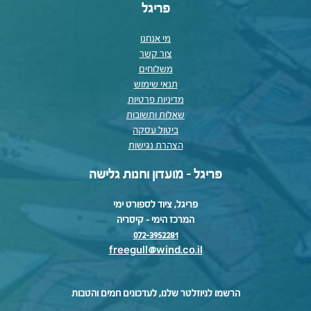
פריגל
מי אנחנו
צור קשר
משלוחים
תנאי שימוש
מדיניות פרטיות
שאלות ותשובות
ביטול עסקה
הצהרת נגישות
פריגל - מועדון וחנות גלישה
פריגל, ציוד לספורט ימי
המרכז הימי – קיסריה
072-3952281
freegull@wind.co.il
הרשמו לניוזלטר שלנו, לעדכונים חמים והטבות