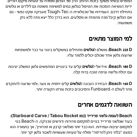
המפרש ובשיווי משקל בזכות הרוחב הרב של הגלשן שסולח על טעויות מיקום רגליים.
ידיות הנשיאה הופכות את הטיפול בגלשן במים למשימה פשוטה גם לילדים או גולשים
בתחילת דרכם. העמידות של טכנולוגיית ה-Tough-Tec מעניקה שקט נפשי – גם
אם הגלשן קיבל מכה מהמזח או מסלעים, הוא בדרך כלל ייצא מזה ללא נזק
משמעותי.
למי המוצר מתאים
Beach 225 D:
מושלם ל
גולשים
מתחילים במשקלים בינוני עד כבד ולמשפחות
שרוצות גלשן אחד שכולם יכולים ללמוד עליו.
Beach 185 D:
אידיאלי ל
גולשים
קלים עד בינוניים המחפשים גלשן המשלב יציבות
עם יכולת גלישה וציפה טובה ברוח קלה.
Beach 160 D:
הבחירה הנכונה ל
גולשים
קלים יחסית או נוער, ולמי שרוצה להתקדם
מהר לעולם ה-Funboard והסיבובים בזכות צורתו הקצרה יותר.
השוואה לדגמים אחרים
Beach לעומת גלשני פרירייד (כמו Starboard Carve / Tabou Rocket):
בעוד שגלשני פרירייד בנויים למקסום מהירות ודורשים טכניקה, ה-Beach בנוי
למקסום יציבות ועמידות. הוא כבד יותר מגלשני קרבון או סנדוויץ’, אך בתמורה הוא
כמעט “בלתי ניתן להריסה” וסולח על טעויות שעשויות לשבור גלשן יקר יותר.