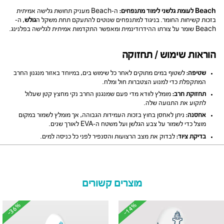
Beach לעומת גלשני לימוד מתנפחים:
ה-Beach מעניק תחושת גלישה אמיתית
בזכות קשיחות החומר. בניגוד למתנפחים שנוטים להתעקם תחת משקל ה
גולש
, ה-
Beach שומר על צורתו ההידרודינמית ומאפשר התקדמות אמיתית לגלישה בפלנינג.
הוראות שימוש / תחזוקה
שטיפה:
לשטוף במים מתוקים לאחר כל שימוש בים, במיוחד באזור מנגנון החרב
המתקפלת כדי למנוע הצטברות חול ומלח.
תחזוקת חרב:
מומלץ לוודא מדי פעם שמנגנון החרב נקי מחצץ קטן שעלול
לתקוע את התנועה שלה.
אחסנה:
ניתן לאחסן בחוץ בזכות העמידות הגבוהה, אך מומלץ לשמור במקום
מוצל כדי לשמור על צבע הגלשן ועל משטח ה-EVA לאורך שנים.
בדיקת ציוד:
לבדוק את מצב הרצועות והסנפיר לפני כל כניסה למים.
מוצרים קשורים
-36%
-36%
-14%
-14%