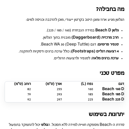
מה בחבילה?
הגלשן מגיע ארוז ומוגן היטב בקרטון ייעודי, מוכן להרכבה וכניסה למים:
גלשן Beach D
במידה הנבחרת (160 / 185 / 225).
חרב מרכזית (Daggerboard)
מובנית בתוך הגלשן.
סנפיר פרימיום:
דגם Beach WA 30 (Deep Tuttle).
4 רצועות רגליים (Footstraps):
כולל ערכת ברגים ודסקיות להתקנה.
ערכת ברגים מלאה:
לסנפיר ולרצועות הרגליים.
מפרט טכני
דגם
נפח (L)
אורך (ס”מ)
רוחב (ס”מ)
82
255
160
Beach 160 D
79
293
185
Beach 185 D
92
297
225
Beach 225 D
יתרונות בשימוש
סדרת ה-Beach מספקת חוויית למידה ללא תסכול. ה
גולש
יכול להתמקד בתפעול