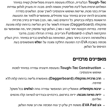
Tough-Tec
הבלעדית, הכוללת מעטפת חיצונית מפוליאתילן קשיח במיוחד
המולחם תרמית מעל ליבת פוליסטירן אטומה למים. מבנה זה מעניק לגלשן עמידות
אגדית בפני מכות, שריטות ושימוש אינטנסיבי לאורך שנים. הגלשנים בסדרה
מתוכננים להיות יציבים במיוחד עבור מתחילים, ומאפשרים ללמוד את התנועות
הראשונות בקלות ובביטחון. כל הדגמים (160, 185, 225) מצוידים בחרב מרכזית
מתקפלת (Daggerboard) שעוזרת לשמור על כיוון הגלישה ברוחות קלות ומונעת
סחיפה. במידות הקטנות יותר (160 ו-185), הגלשן קצר ומתמרן יותר, מה שמאפשר גם
התקדמות לעולם ה-Funboard והג’ייבים. במידה הגדולה (225), מדובר
בפלטפורמה היציבה ביותר בשוק, המתאימה גם לגולשים כבדים במיוחד. הדק העליון
מכוסה בשכבת EVA רכה המונעת החלקה ומגנה על ה
גולש
משפשופים בעת
הטיפוס על הגלשן.
מאפיינים מרכזיים
Tough-Tec Construction:
מעטפת חיצונית עמידה במיוחד למכות
ושימוש אינטנסיבי.
חרב מרכזית מתקפלת (Daggerboard):
מאפשרת גלישה ברוחות קלות ללא
סחיפה.
יציבות מקסימלית:
אאוטליין רחב המאפשר עמידה נוחה ל
גולשים
בכל משקל.
ידיות נשיאה מובנות:
ידיות בחרטום, בירכתיים ובצדדים לנשיאה קלה מהמים
ואליהם.
3/4 EVA Pad:
משטח דק עליון רך ונוח המכסה את רוב שטח הגלשן.