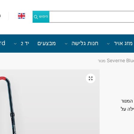
מ
חיפוש
מזג אויר
חנות גלישה
מבצעים
יד 2
rd
Severne Bl מנור
 המנור
נוחה ויעילה על