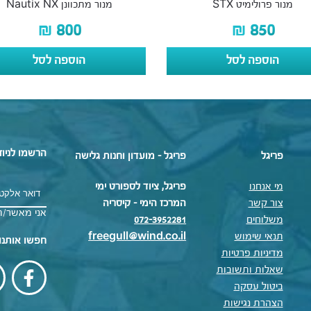
מנור פרולימיט STX
מנור מתכוונן Nautix NX
₪
800
₪
850
הוספה לסל
הוספה לסל
הרשמו לניוז
פריגל
פריגל - מועדון וחנות גלישה
מי אנחנו
פריגל, ציוד לספורט ימי
צור קשר
המרכז הימי – קיסריה
אני מאשר/ת
משלוחים
072-3952281
תנאי שימוש
freegull@wind.co.il
חפשו אותנו
מדיניות פרטיות
שאלות ותשובות
ביטול עסקה
הצהרת נגישות