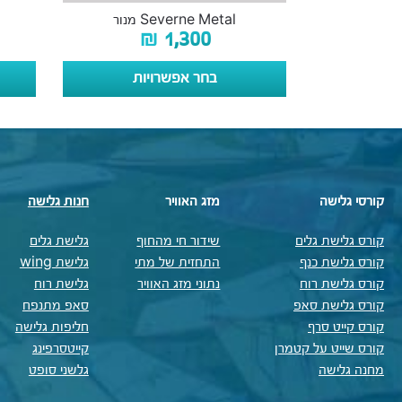
Severne Metal מנור
₪
1,300
בחר אפשרויות
קורסי גלישה
מזג האוויר
חנות גלישה
קורס גלישת גלים
שידור חי מהחוף
גלישת גלים
קורס גלישת כנף
התחזית של מתי
גלישת wing
קורס גלישת רוח
נתוני מזג האוויר
גלישת רוח
קורס גלישת סאפ
סאפ מתנפח
קורס קייט סרף
חליפות גלישה
קורס שייט על קטמרן
קייטסרפינג
מחנה גלישה
גלשני סופט