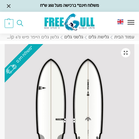
משלוח חינם* ברכישה מעל 350 ש״ח
0
עמוד הבית
גלישת גלים
גלשני גלים
גלשן גלים הייפר פיש SIC Pistol Whip 6’0