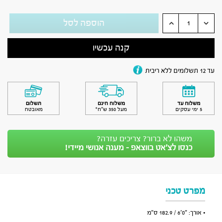
הוספה לסל
קנה עכשיו
עד 12 תשלומים ללא ריבית
משלוח עד
משלוח חינם
תשלום
5 ימי עסקים
מעל 350 ש״ח*
מאובטח
משהו לא ברור? צריכים עזרה?
כנסו לצ’אט בווצאפ - מענה אנושי מיידי!
מפרט טכני
• אורך: ״0׳6 / 182.9 ס״מ