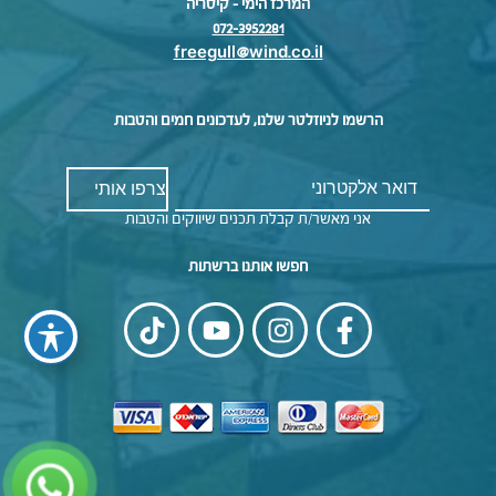
המרכז הימי – קיסריה
072-3952281
freegull@wind.co.il
הרשמו לניוזלטר שלנו, לעדכונים חמים והטבות
אני מאשר/ת קבלת תכנים שיווקים והטבות
חפשו אותנו ברשתות