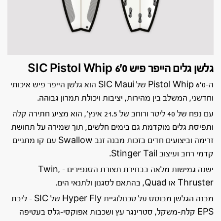
גלשן גלים הייפר פיש SIC Pistol Whip 6’0
ה-Pistol Whip 6’0 של SIC Maui הוא גלשן הייפר פיש איכותי
וחדשני, המשלב בין מהירות, יציבות ויכולת תמרון גבוהה.
עם נפח של 40 ליטר ורוחב של 21.5 אינץ’, הוא מציע חתירה קלה
ותפיסת גלים מוקדמת גם בימים חלשים, תוך שמירה על תחושת
זרימה וביצועים חדים בזכות מבנה זנב Swallow עם קו מתניים
קדמי רחב ועיצוב Stinger Tail.
ישנה גמישות מלאה בבחירת תצורת הסנפירים – Twin,
Thruster או Quad, בהתאם לסגנון ולתנאי הים.
מבנה הגלשן מבוסס על טכנולוגיית Hyper Fly של SIC – ליבת
EPS קלת-משקל, סטרינגר עץ ושכבות אפוקסי-גלס בעטיפה