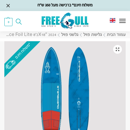
משלוח חינם* ברכישה מעל 350 ש״ח
0
עמוד הבית
גלישת פויל
גלשני פויל
Starboard Ace Foil Lite 8’2X18″ 2024 גלשן סאפ פויל/דאון ווינד