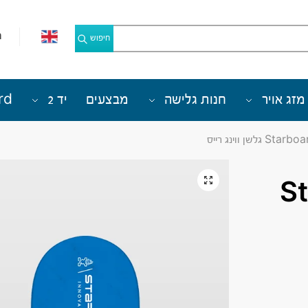
מ
חיפוש
מזג אויר
חנות גלישה
מבצעים
יד 2
rd
גלשן ווינג רייס
St