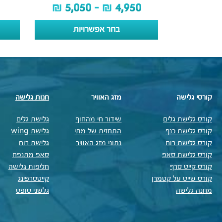
₪
5,050
–
₪
4,950
בחר אפשרויות
קורסי גלישה
מזג האוויר
חנות גלישה
קורס גלישת גלים
שידור חי מהחוף
גלישת גלים
קורס גלישת כנף
התחזית של מתי
גלישת wing
קורס גלישת רוח
נתוני מזג האוויר
גלישת רוח
קורס גלישת סאפ
סאפ מתנפח
קורס קייט סרף
חליפות גלישה
קורס שייט על קטמרן
קייטסרפינג
מחנה גלישה
גלשני סופט