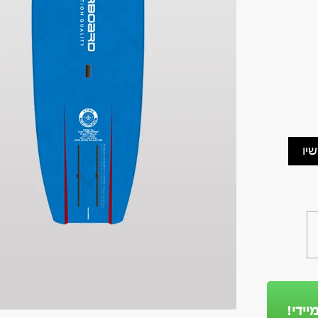
יו
יידי!