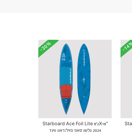
-30%
-30%
-14
-14
Star
Starboard Ace Foil Lite 8’2X18″
2024 גלשן סאפ פויל/דאון ווינד