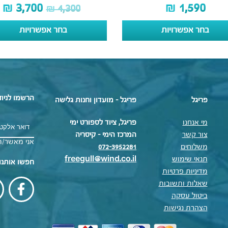
₪
3,700
₪
1,590
₪
4,300
בחר אפשרויות
בחר אפשרויות
הרשמו לניוז
פריגל
פריגל - מועדון וחנות גלישה
מי אנחנו
פריגל, ציוד לספורט ימי
צור קשר
המרכז הימי – קיסריה
אני מאשר/ת
משלוחים
072-3952281
תנאי שימוש
freegull@wind.co.il
חפשו אותנו
מדיניות פרטיות
שאלות ותשובות
ביטול עסקה
הצהרת נגישות