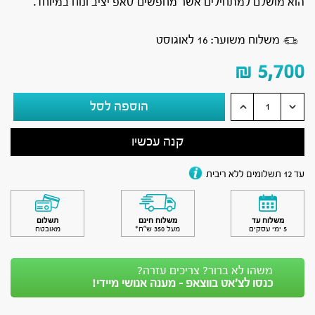
הוא מושלם למתחילים אשר מחפשים סאפ יציב ונוח במיוחד.
משלוח משוער: 16 לאוגוסט
₪
5,700
הוספה לסל
קנה עכשיו
עד 12 תשלומים ללא ריבית
משלוח עד
משלוח חינם
תשלום
5 ימי עסקים
מעל 350 ש״ח*
מאובטח
משהו לא ברור? צריכים עזרה?
כנסו לצ’אט בווצאפ - מענה אנושי מיידי!