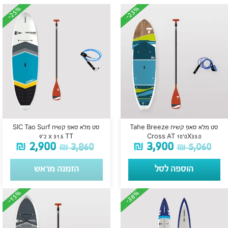
-25%
-25%
-23%
-23%
סט מלא סאפ קשיח Tahe Breeze
סט מלא סאפ קשיח SIC Tao Surf
9’2 x 31.5 TT
Cross AT 10’0X33.0
₪
2,900
₪
3,900
₪
3,860
₪
5,060
הוספה לסל
הזמנה מראש
-15%
-15%
-38%
-38%