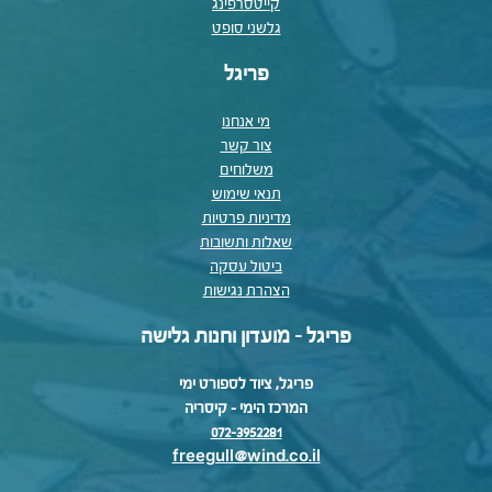
קייטסרפינג
גלשני סופט
פריגל
מי אנחנו
צור קשר
משלוחים
תנאי שימוש
מדיניות פרטיות
שאלות ותשובות
ביטול עסקה
הצהרת נגישות
פריגל - מועדון וחנות גלישה
פריגל, ציוד לספורט ימי
המרכז הימי – קיסריה
072-3952281
freegull@wind.co.il