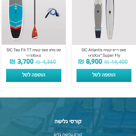
סאפ רייס קשיח SIC Atlantis
סט מלא סאפ קשיח SIC Tao Fit TT
11’0X34.0
14’0X26″ Super Fly
₪
3,700
₪
8,900
₪
4,360
₪
14,400
הוספה לסל
הוספה לסל
קורסי גלישה
קורס גלישת גלים