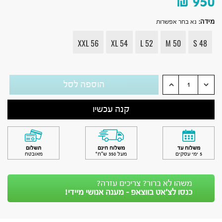
₪
950
מידה
:
נא בחר אפשרות
XXL 56
XL 54
L 52
M 50
S 48
הוספה לסל
קנה עכשיו
משלוח עד
משלוח חינם
תשלום
5 ימי עסקים
מעל 350 ש״ח*
מאובטח
משהו לא ברור? צריכים עזרה?
כנסו לצ’אט בווצאפ - מענה אנושי מיידי!