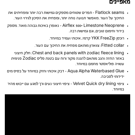
מאפיינים
Flatlock seams – תפרים שטוחים מספקים גמישות רבה יותר ומפחיתים את
החיכוך על העור. מאפשר תנועה נוחה יותר, ומפחית את הסיכון לגירוי העור.
Airflex 500+ Limestone Neoprene – נאופרן באיכות גבוהה מאוד. מספק
בידוד וחימום טובים, וגם גמישות רבה.
רוכסן YKK FreeZip קדמי, איכותי ועמיד במיוחד.
Fitted collar: צווארון מותאם מפחית את החיכוך עם העור.
Chest and back panels with zodiac fleece lining: חלק חיצוני
באזור החזה והגב מותאם להגנה מקור ורוח עם בטנת פליס Zodiac פנימית
עשויה פוליאסטר מחמם במיוחד.
Aqua Alpha Waterbased Glue – דבק איכותי וחזק במיוחד על בסיס מים
ידידותי לסביבה.
ציפוי Velvet Quick dry lining – ציפוי חיצוני נעים ורך למגע עם ייבוש מהיר
במיוחד.