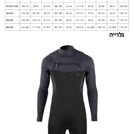
גלרייה