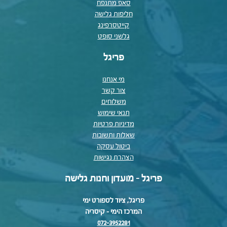
סאפ מתנפח
חליפות גלישה
קייטסרפינג
גלשני סופט
פריגל
מי אנחנו
צור קשר
משלוחים
תנאי שימוש
מדיניות פרטיות
שאלות ותשובות
ביטול עסקה
הצהרת נגישות
פריגל - מועדון וחנות גלישה
פריגל, ציוד לספורט ימי
המרכז הימי – קיסריה
072-3952281