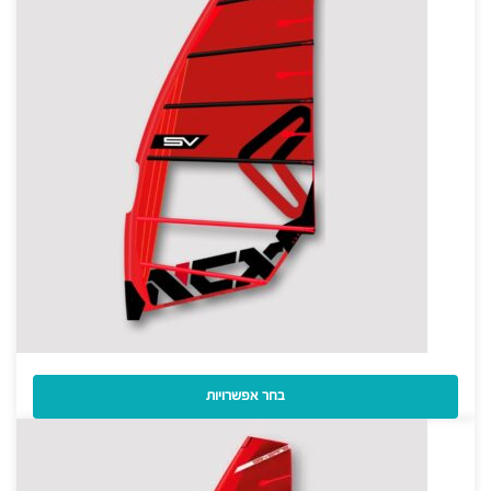
מפרש Severne NCX No Cam Slalom 2026
בחר אפשרויות
3,400
₪
–
2,700
₪