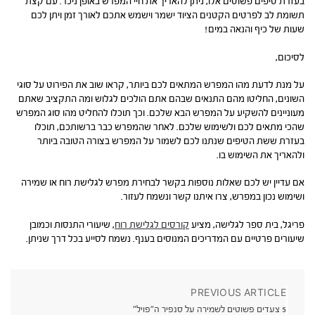
בעזרת טיפים פשוטים אלו, ניתן להאריך את חיי המפרש באופן ניכר. עם קצת
תשומת לב לפרטים הקטנים הציוד ישמר וישמש אתכם לאורך זמן ויתן לכם
שעות של כיף והנאה במים!
לסיכום,
על מנת לדעת מהו המפרש המתאים לכם ביותר, קראו שוב את הפירוט על סוגי
השונים, החליטו מהם התנאים שבהם אתם הולכים לגלוש ומה התקציב שאתם
מעוניינים להשקיע על המפרש הבא שלכם. וכך תוכלו להחליט מהו סוג המפרש
שהכי מתאים לכם ולשימוש שלכם. לאחר שהמפרש כבר ברשותכם, תוכלו
בעזרת ששת הטיפים שנתנו לכם לשמור על המפרש בצורה הטובה ביותר
ולהאריך את השימוש בו.
אם עדיין יש לכם שאלות נוספות בקשר לבחירת מפרש לגלישת רוח או שמירה
ושימוש נכון במפרש, צרו איתנו קשר ונשמח לעזור.
פריגל, בית ספר לגלישה, מציע
קורסים לגלישת רוח
, שיעורי התנסות וכמובן
שיעורים פרטיים עם המדריכים המנוסים בענף. נשמח לסייע בכל דרך שניתן.
PREVIOUS ARTICLE
5 צעדים פשוטים לשמירה על סנפיר ה”פויל”