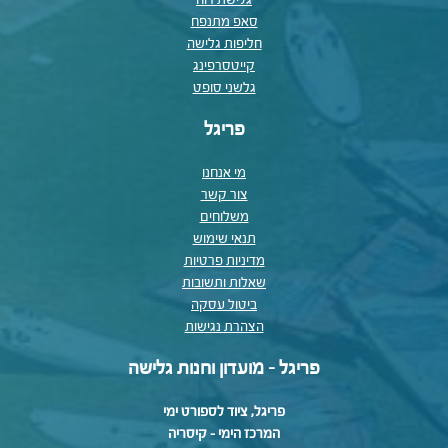
גלישת רוח
סאפ מתנפח
חליפות גלישה
קייטסרפינג
גלשני סופט
פריגל
מי אנחנו
צור קשר
משלוחים
תנאי שימוש
מדיניות פרטיות
שאלות ותשובות
ביטול עסקה
הצהרת נגישות
פריגל - מועדון וחנות גלישה
פריגל, ציוד לספורט ימי
המרכז הימי – קיסריה