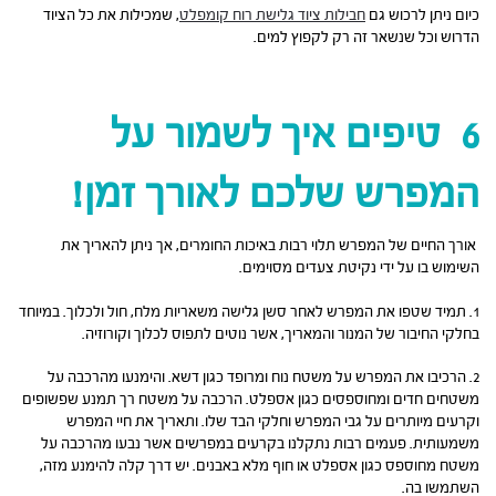
כיום ניתן לרכוש גם
חבילות ציוד גלישת רוח קומפלט
, שמכילות את כל הציוד
הדרוש וכל שנשאר זה רק לקפוץ למים.
6 טיפים איך לשמור על
המפרש שלכם לאורך זמן!
אורך החיים של המפרש תלוי רבות באיכות החומרים, אך ניתן להאריך את
השימוש בו על ידי נקיטת צעדים מסוימים.
1. תמיד שטפו את המפרש לאחר סשן גלישה משאריות מלח, חול ולכלוך. במיוחד
בחלקי החיבור של המנור והמאריך, אשר נוטים לתפוס לכלוך וקורוזיה.
2. הרכיבו את המפרש על משטח נוח ומרופד כגון דשא. והימנעו מהרכבה על
משטחים חדים ומחוספסים כגון אספלט. הרכבה על משטח רך תמנע שפשופים
וקרעים מיותרים על גבי המפרש וחלקי הבד שלו. ותאריך את חיי המפרש
משמעותית. פעמים רבות נתקלנו בקרעים במפרשים אשר נבעו מהרכבה על
משטח מחוספס כגון אספלט או חוף מלא באבנים. יש דרך קלה להימנע מזה,
השתמשו בה.