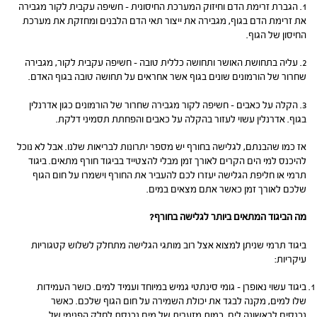
1. הגברת זרימת הדם וחיזוק המערכת החיסונית – חשיפה עקבית לקור מגבירה
את זרימת הדם בגוף, מגבירה את ייצור תאי הדם הלבנים ומחזקת את מערכת
החיסון של הגוף.
2. עליה בתחושת האושר ותחושה כללית טובה – חשיפה עקבית לקור, מגבירה
שחרור של הורמונים שונים בגוף אשר אחראים על תחושה טובה בגוף האדם.
3. הקלה על כאבים – חשיפה לקור מגבירה שחרור של הורמונים כגון אדרנלין
בגוף. אדרנלין עשוי לעזור בהקלה על כאבים והפחתת תסמיני דלקת.
אז כמו שהבנתם, לגלישה בחורף יש מספר יתרונות לבריאות שלנו. אבל לא נוכל
להיכנס למי הים הקרים לאורך זמן מבלי להצטייד בביגוד חורף מתאים. ביגוד
תרמי או חליפת הגלישה יעזרו לכם להעביר את החורף וישמרו על חום הגוף
שלכם לאורך זמן כאשר אתם מצאים במים.
מה הביגוד המתאים ביותר לגלישה בחורף?
ביגוד תרמי שניתן למצוא אצל רוב מותגי הגלישה מתחלק לשלוש קטגוריות
עיקריות:
ביגוד עשוי נאופרן – גומי סינתטי גמיש במיוחד ועמיד למים. כושר העמידות
שלו למים, מקנה לבגד את יכולת השמירה על חום הגוף שלכם. כאשר
נכנסים לראשונה לים, כמות מזערית של מים נכנסת לחלק הפנימי של