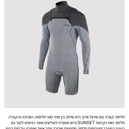
חליפה קצרה עם שרוול ארוך היא שילוב בין שתי סוגי חליפות, הארוכה והקצרה.
חליפה זאת נקראת SUNSET והיא מיועדת לגולשים אשר רגישים לקור גם
בעונת המעבר ומעדיפים חליפה מחממת וארוכה יותר אשר שומרת על חום הגוף