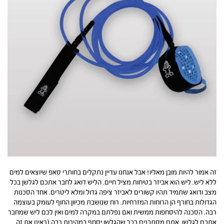
זה אמור להיות מובן מאליו! אבל אנחנו עדיין נתקלים בחותרי סאפ שיוצאים למים
ללא ליש. ליש הוא אביזר בטיחות מציל חיים. הליש דואג לחבר אתכם לגלשן בכל
מצב ודואג שתמיד תהיו קשורים לאביזר ציפה גדול ומלא ליטרים. אחד הסכנות
הגדולות בחורף הן הרוחות המזרחיות. רוח שנושבת מכיוון החוף לעומק בעוצמה
רבה. הסכנה להיסחפות ממשית ואם נפלתם במקרה למים ואין לכם ליש שמחבר
אתכם לגלשן. אתם מסתכנים בכך שהגלשן יסחף במהירות רבה (ראינו את זה