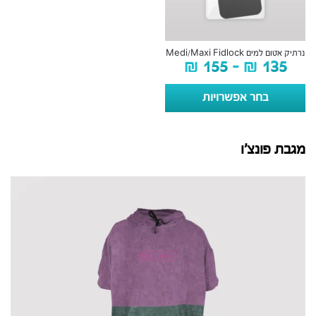
נרתיק אטום למים Medi/Maxi Fidlock
₪
155
–
₪
135
בחר אפשרויות
מגבת פונצ’ו