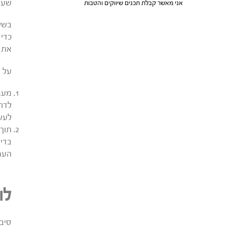
שעוב
אני מאשר קבלת תכנים שיווקים והטבות
בשלב
כדי 
את ה
על מ
מעבר
לדחו
לעשו
תוך 
בדיו
העמי
לומדי
סיבו