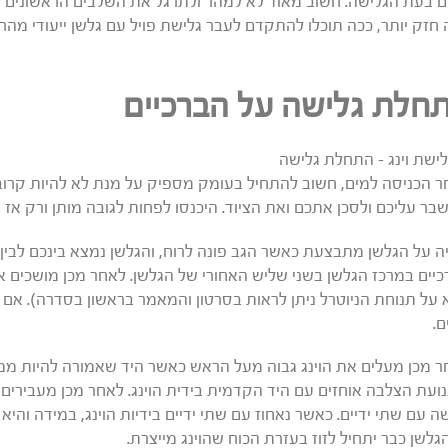
 בעת הגלישה. חשוב מאוד לא למהר ולתרגל את השלבים הראשונים ע
 חזק יותר, ככה תוכלו להתקדם לעבר גלישת פויל עם גלשן ייעודי מהר 
חלת גלישה על הברכיים
 הכניסה למים, חשוב להתחיל בעומק מספיק על מנת לא להיות קרובים
בר עליכם ולסכן אתכם ואת הציוד. היכנסו לפחות לגובה מותן ורק אז 
ה על הגלשן מתבצעת כאשר הגב פונה לרוח, והגלשן נמצא בינכם לבין 
יים במרכז הגלשן בשני שליש האחורי של הגלשן. לאחר מכן מושכים את
על תנוחת הניוטרל ניתן לראות בסרטון והמאמר בראשון בסדרה). אם צר
ם.
 מכן מעלים את הוינג גבוה מעל הראש כאשר היד שאמורה להיות ממוק
ועת הצלבה אוחזים עם היד הקדמית בידית הוינג. לאחר מכן מעבירים 
ה עם שתי ידיים. כאשר נאחוז עם שתי ידיים בידיות הוינג, במידה וה
גלשן כבר יתחיל לזוז בעזרת הכוח שהוינג מייצרת.