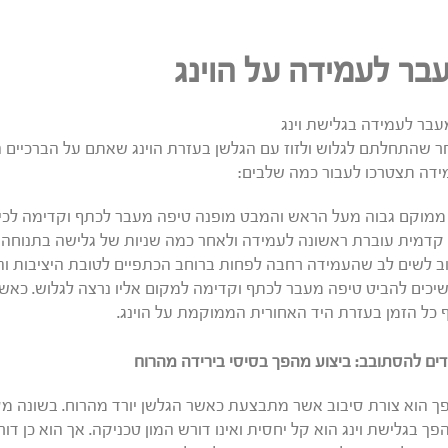
בר לעמידה על הוינג
 שהתחלתם לגלוש ולזוז עם הגלשן בעזרת הוינג שאתם על הברכיים ה
דה תצטרכו לעבור כמה שלבים:
 ממוקם גבוה מעל הראש והמבט מופנה טיפה מעבר לכתף וקדימה לכיוו
קדמית עוברת ראשונה לעמידה ולאחר כמה שניות של גלישה בתנוחה ז
 לשים לב שהעמידה רחבה לפחות ברוחב הכתפיים לטובת היציבות וה
כים להביט טיפה מעבר לכתף וקדימה למקום אליו נרצה לגלוש. כאשר ה
 כל הזמן בעזרת היד האחורית הממוקמת על הוינג.
ים להסתובב: ביצוע מהפך בסיסי בירידה מהרוח
 הוא צורת סיבוב אשר מתבצעת כאשר הגלשן יורד מהרוח. בשונה מסי
ך בגלישת וינג הוא קל יחסית ואינו דורש המון טכניקה. אך הוא כן דורש