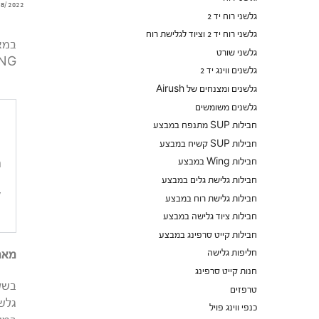
08/2022
גלשני רוח יד 2
גלשני רוח יד 2 וציוד לגלישת רוח
גלשני שורט
WING. נסביר על התחלת תרגול גלישה במים עם צ
גלשנים ווינג יד 2
גלשנים ומצנחים של Airush
גלשנים משומשים
חבילות SUP מתנפח במבצע
חבילות SUP קשיח במבצע
חבילות Wing במבצע
ה
חבילות גלישת גלים במבצע
ק
חבילות גלישת רוח במבצע
חבילות ציוד גלישה במבצע
חבילות קייט סרפינג במבצע
חליפות גלישה
מאמר ז
חנות קייט סרפינג
בשלב
טרפזים
גלשן
כנפי ווינג פויל