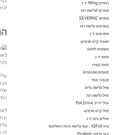
במים
כנפיים Wing יד 2
יהיה
מנורים לגלישת רוח
מפרשי SEVERNE
מפרשים גלישת רוח
הת
מפרשים יד 2
מצנחי קייט סרפינג
משוטים לסאפ
לאחר
סאפ יד 2
להיש
סאפ קשיח
סאפים מתנפחים
עליי
סנפירי פויל
הברכ
פויל גלישת גלים
מלא 
פויל גלישת רוח
המי
פויל דרייב Foil Drive
לאחר
פויל קייט סרפינג
ובתנ
פוילים ווינג יד 2
גליש
ציוד iQFoil - ענף גלישת הרוח האולימפי
זה ה
ציוד גלישה Prolimit