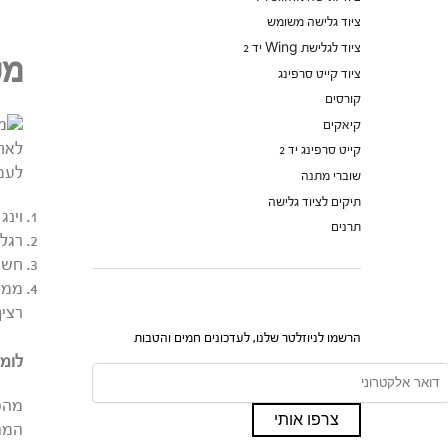
ציוד גלישה משומש
ציוד לגלישת Wing יד 2
מע
ציוד קייט סרפינג
קורסים
קיאקים
לאחר
קייט סרפינג יד 2
לעמי
שוברי מתנה
תיקים לציוד גלישה
וינג
תרנים
רגל 
חשוב
ממשי
רציף
הרשמו לניוזלטר שלנו, לעדכונים חמים והטבות
לומד
מהפך
המהפ