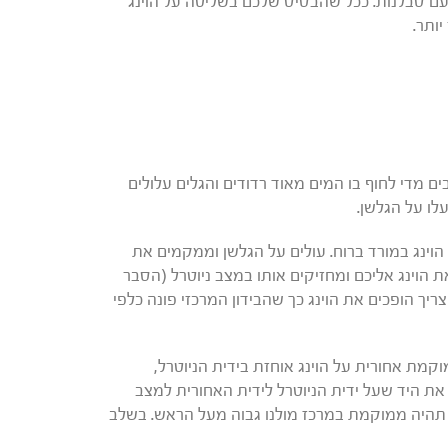
ם סבלנות. ככל שהבסיס שלכם בשליטה על הוינג
יותר.
 מדי לחוף בו המים מאוד רדודים והגלים עלולים
עלו על הגלשן.
הוינג במורד ברוח. עולים על הגלשן וממקמים את
 הוינג אליכם ומחזיקים אותו במצב ניוטרל (הסבר
יך הופכים את הוינג כך שהבידון המרכזי פונה כלפי
מת אחורית על הוינג אוחזת בידית הניוטרל,
את היד שעל ידית הניוטרל לידית האחורית למצב
יא תהיה ממוקמת במרכז מולנו גבוה מעל הראש. בשלב