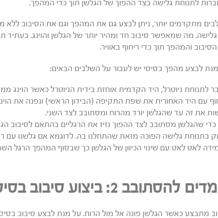
רות לתנוחת גלישה בצד ההפוך של הגלשן תוך כדי המהפך.
ים מתקדמים יותר, ניתן לבצע גם את המהפך וגם את הסיבוב ללא מע
גלישה. מה שמאפשר סיבוב חד ומהיר יותר של הגלשן והוינג. בעתיד 
סיבוב והמהפך תוך כדי ריחוף באוויר.
נת לבצע מהפך בסיסי יש לעבור על השלבים הבאים:
 לתנוחת ניוטרל, היד הקדמית אוחזת בידית הניוטרל כאשר הוינג ממו
ף עם היד האחורית את שפת התקיפה (הבידון הראשי) ונפנה את הוינ
ת את זה עד שהגלשן יורד מהרוח ומסתובב לצד השני.
כדי שהגלשן מסתובב לצד ההפוך נזיז את הרגליים בהתאם לסיבוב הג
ק בתנוחת גלישה הפוכה מזאת שהתחלנו בה. לדוגמא אם גלשנו עם רג
דה לאט לאט עם שינוי הכיוון של הגלשן כך שבסוף המהפך הרגל הש
ם להסתובב 2: ביצוע סיבוב בסיסי מול הרוח
ב מתבצע כאשר הגלשן פונה אל מול הרוח. על מנת לבצע סיבוב בסיסי