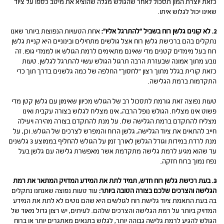
כזאת יוצרת המון תסכול לאחר שהגולש מגלה שהוציא את מיטב כספו על ציוד
שאינו יכול לגלוש איתו.
2. לא קונים גלשן רוח בשביל “להתרגל אליו”:
אחת הטעויות הנפוצות ביותר שאנו
נתקלים בהם ברכישת גלשן רוח אצל גולשים מתחילים ובינוניים היא קניית גלשן
רוח בעל מימדים קטנים מדי שאינם מתאימים לרמת הגולש או לממדי גופו. זה
נובע מתוך אמונה שבעזרת הרבה תרגול הגולש עשוי להתרגל לגלשן. טעות
כזאת קורית בגלל מתוך רצון “לחסוך” החלפה של כמה גלשנים בדרך תוך כדי
התקדמות ברמת הגלישה.
טעות נפוצה זאת גורמת לתסכול רב של הגולש מכיוון שאימון עם גלשן קטן מדי
פשוט אינו מצליח. הגולש נופל הרבה, אינו מצליח לגלוש בצורה עקבית ואינו
מצליח להתקדם ברמת הגלישה שלו. על מנת להתקדם בצורה מהירה ויעילה
חייב להתאים את ציוד הגלישה, גלשן הרוח והמפרש לצרכים של הגולש. וכן, על
מנת לרדת במידות וגודל הגלשן לאורך זמן על הגולש להחליף בממוצע 3 גלשנים
עד שהוא מגיע לרמת גלישה מתקדמת אשר מאפשרת גלישה עם גלשן בעל
נפח נמוך ברוח חזקה.
3. בעת רכישת גלשן רוח חדש, תמיד לתת את המידע המדויק המתאר את רמת
הגלישה והצרכים שלכם בצורה הטובה ביותר:
עוד טעות נפוצה שאנחנו נתקלים
בה בעת התאמת ציוד גלישת רוח לגולשים היא שהם נוטים לא לתת את המידע
המדויק ביותר על רמת הגלישה והצרכים שלהם. לעיתים, יש רצון גדול מאוד של
הגולש להגיע לרמת גלישה גבוהה יותר, לגלוש בתנאים מאתגרים יותר או ברוח