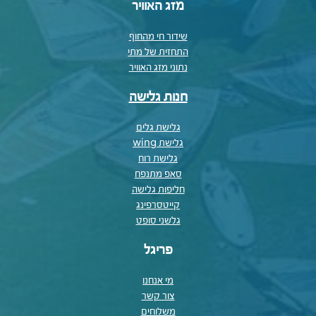
מזג האוויר
שידור חי מהחוף
התחזית של מתי
נתוני מזג האוויר
חנות גלישה
גלישת גלים
גלישת wing
גלישת רוח
סאפ מתנפח
חליפות גלישה
קייטסרפינג
גלשני סופט
פריגל
מי אנחנו
צור קשר
משלוחים