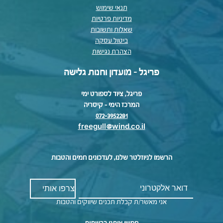
תנאי שימוש
מדיניות פרטיות
שאלות ותשובות
ביטול עסקה
הצהרת נגישות
פריגל - מועדון וחנות גלישה
פריגל, ציוד לספורט ימי
המרכז הימי – קיסריה
072-3952281
freegull@wind.co.il
הרשמו לניוזלטר שלנו, לעדכונים חמים והטבות
אני מאשר/ת קבלת תכנים שיווקים והטבות