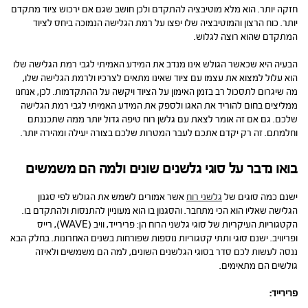
חזקה יותר. הוא מלא מוטיבציה להתקדם ולכן חושב שגם אם ירכוש ציוד מתקדם
יותר. כוח הרצון והמוטיבציה שלו יפצו על רמת הגלישה הנמוכה ביחס לציוד
המתקדם שהוא רוצה לגלוש.
הבעיה היא שכאשר הגולש אינו מנדב את המידע האמיתי לגבי רמת הגלישה שלו
הוא עלול למצוא את עצמו עם ציוד שאינו מתאים לצרכיו ולרמת הגלישה שלו,
מה שיגרום לתסכול רב בזמן האימון על הציוד ויקשה על ההתקדמות. לכן, אנחנו
ממליצים בחום להוריד את האגו ולספק את המידע האמיתי לגבי רמת הגלישה
שלכם. גם אם זה אומר לצאת עם גלשן רוח טיפה גדול יותר ממה שתכננתם
וחלמתם. זה רק יקדם אתכם לעבר המטרות שלכם בצורה יעילה ומהירה יותר.
בואו נדבר על סוגי גלשנים שונים ולמה הם משמשים
ישנם כמה סוגים של
גלשני רוח
אשר אמורים לשמש את הגולש לפי סגנון
הגלישה שאליו הוא הכי מתחבר. והסגנון בו הוא מעוניין להתנסות ולהתקדם בו.
הקטגוריות העיקריות של סוגי גלשני הרוח הן: פרירייד, וויב (WAVE), רייס
ופריוויב. ישנם סוגי ותתי קטגוריות נוספות שפורחות בשנים האחרונות. בחלק הבא
ננסה לעשות לכם סדר בסוגי הגלשנים השונים, למה הם משמשים ולאיזה
גולשים הם מתאימים.
פרירייד: