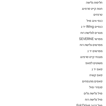
חליפות גלישה
חנות קייט סרפינג
טרפזים
כנפי ווינג פויל
כנפיים Wing יד 2
מנורים לגלישת רוח
מפרשי SEVERNE
מפרשים גלישת רוח
מפרשים יד 2
מצנחי קייט סרפינג
משוטים לסאפ
סאפ יד 2
סאפ קשיח
סאפים מתנפחים
סנפירי פויל
פויל גלישת גלים
פויל גלישת רוח
פויל דרייב Foil Drive